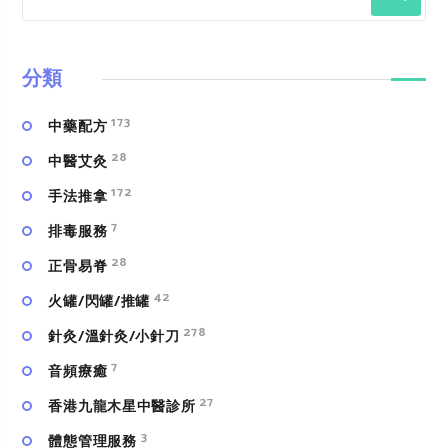
分類
173
中藥配方
28
中醫艾灸
172
手法推拿
7
排毒服務
28
正骨易脊
42
火罐/閃罐/推罐
278
針灸/溫針灸/小針刀
7
⾳頻療癒
27
香港九龍木星中醫診所
3
體態管理服務