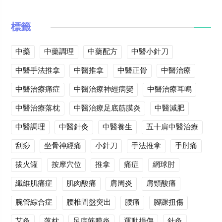
標籤
中藥
中藥調理
中藥配方
中醫小針刀
中醫手法推拿
中醫推拿
中醫正骨
中醫治療
中醫治療痛症
中醫治療神經病變
中醫治療耳鳴
中醫治療落枕
中醫治療足底筋膜炎
中醫減肥
中醫調理
中醫針灸
中醫養生
五十肩中醫治療
刮痧
坐骨神經痛
小針刀
手法推拿
手肘痛
拔火罐
按摩穴位
推拿
痛症
網球肘
纖維肌痛症
肌肉酸痛
肩周炎
肩頸酸痛
腕管綜合症
腰椎間盤突出
腰痛
腳踝扭傷
艾灸
落枕
足底筋膜炎
運動損傷
針灸