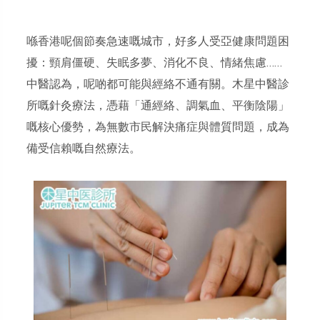
喺香港呢個節奏急速嘅城市，好多人受亞健康問題困
擾：頸肩僵硬、失眠多夢、消化不良、情緒焦慮……
中醫認為，呢啲都可能與經絡不通有關。木星中醫診
所嘅針灸療法，憑藉「通經絡、調氣血、平衡陰陽」
嘅核心優勢，為無數市民解決痛症與體質問題，成為
備受信賴嘅自然療法。