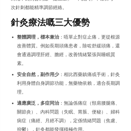
次針刺都能精準調節經絡。
針灸療法嘅三大優勢
整體調理，標本兼治
：唔單止對症止痛，更從根源
改善體質。例如長期頭痛患者，除咗舒緩頭痛，還
會通過調理肝經、膽經，改善情緒緊張與睡眠質
素。
安全自然，副作用少
：相比西藥鎮痛或手術，針灸
利用身體自身調節功能，無藥物依賴，適合長期調
理。
適應廣泛，多症同治
：無論係痛症（頸肩腰腿痛、
關節炎）、內科問題（失眠、胃脹、便秘）、婦科
病症（痛經、月經不調），定係情緒問題（焦慮、
抑鬱），針灸都能發揮積極作用。