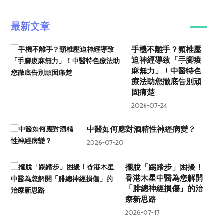
最新文章
手機不離手？頸椎壓
迫神經導致「手腳痠
麻無力」！中醫特色
療法助您徹底告別頑
固痛楚
2026-07-24
中醫如何應對酒精性神經病變？
2026-07-20
擺脫「踢踏步」困擾！
香港木星中醫為您解開
「腓總神經損傷」的治
療新思路
2026-07-17