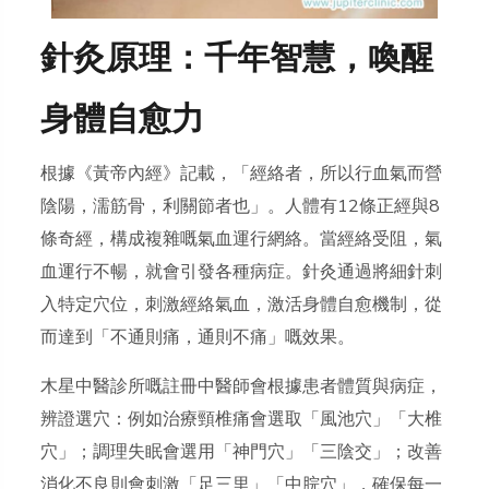
針灸原理：千年智慧，喚醒
身體自愈力
根據《黃帝內經》記載，「經絡者，所以行血氣而營
陰陽，濡筋骨，利關節者也」。人體有12條正經與8
條奇經，構成複雜嘅氣血運行網絡。當經絡受阻，氣
血運行不暢，就會引發各種病症。針灸通過將細針刺
入特定穴位，刺激經絡氣血，激活身體自愈機制，從
而達到「不通則痛，通則不痛」嘅效果。
木星中醫診所嘅註冊中醫師會根據患者體質與病症，
辨證選穴：例如治療頸椎痛會選取「風池穴」「大椎
穴」；調理失眠會選用「神門穴」「三陰交」；改善
消化不良則會刺激「足三里」「中脘穴」，確保每一