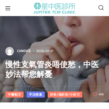
2025-01-21
CANDICE
慢性支氣管炎唔使愁，中医
妙法帮您解憂
中藥配方
手法推拿
針灸/溫針灸/小針刀
406