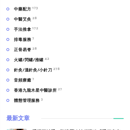
173
中藥配方
28
中醫艾灸
172
手法推拿
7
排毒服務
28
正骨易脊
42
火罐/閃罐/推罐
278
針灸/溫針灸/小針刀
7
⾳頻療癒
27
香港九龍木星中醫診所
3
體態管理服務
最新文章