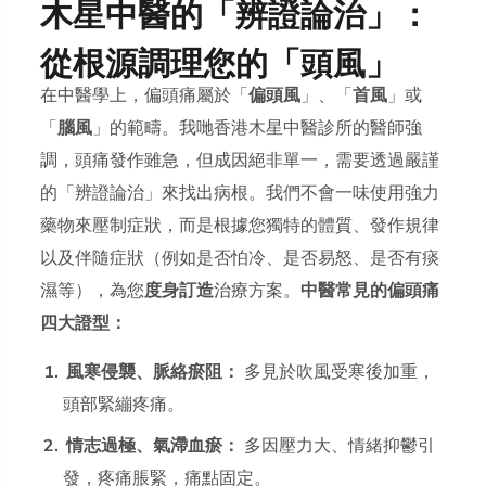
木星中醫的「辨證論治」：
從根源調理您的「頭風」
在中醫學上，偏頭痛屬於「
偏頭風
」、「
首風
」或
「
腦風
」的範疇。我哋香港木星中醫診所的醫師強
調，頭痛發作雖急，但成因絕非單一，需要透過嚴謹
的「辨證論治」來找出病根。我們不會一味使用強力
藥物來壓制症狀，而是根據您獨特的體質、發作規律
以及伴隨症狀（例如是否怕冷、是否易怒、是否有痰
濕等），為您
度身訂造
治療方案。
中醫常見的偏頭痛
四大證型：
風寒侵襲、脈絡瘀阻：
多見於吹風受寒後加重，
頭部緊繃疼痛。
情志過極、氣滯血瘀：
多因壓力大、情緒抑鬱引
發，疼痛脹緊，痛點固定。