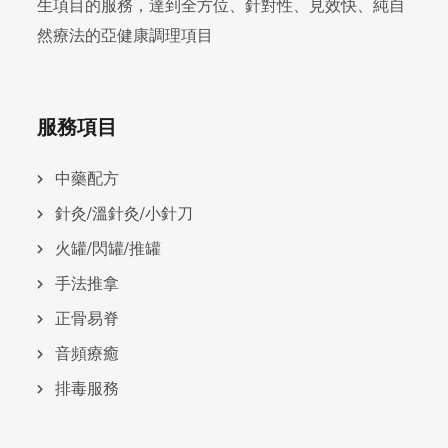
生項目的服務，達到全方位、針對性、見效快、純自
然療法的亞健康調理項目
服務項目
中藥配方
針灸/溫針灸/小針刀
火罐/閃罐/推罐
手法推拿
正骨易脊
⾳頻療癒
排毒服務