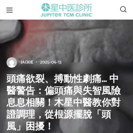
2025-06-13
JACKIE
頭痛欲裂、搏動性劇痛… 中
醫警告：偏頭痛與失智風險
息息相關！木星中醫教你對
證調理，從根源擺脫「頭
風」困擾！