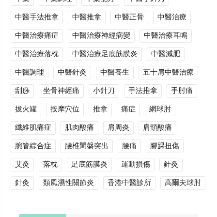
中醫手法推拿
中醫推拿
中醫正骨
中醫治療
中醫治療痛症
中醫治療神經病變
中醫治療耳鳴
中醫治療落枕
中醫治療足底筋膜炎
中醫減肥
中醫調理
中醫針灸
中醫養生
五十肩中醫治療
刮痧
坐骨神經痛
小針刀
手法推拿
手肘痛
拔火罐
按摩穴位
推拿
痛症
網球肘
纖維肌痛症
肌肉酸痛
肩周炎
肩頸酸痛
腕管綜合症
腰椎間盤突出
腰痛
腳踝扭傷
艾灸
落枕
足底筋膜炎
運動損傷
針灸
針灸
類風濕性關節炎
香港中醫診所
高爾夫球肘