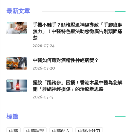
最新文章
手機不離手？頸椎壓迫神經導致「手腳痠麻
無力」！中醫特色療法助您徹底告別頑固痛
楚
2026-07-24
中醫如何應對酒精性神經病變？
2026-07-20
擺脫「踢踏步」困擾！香港木星中醫為您解
開「腓總神經損傷」的治療新思路
2026-07-17
標籤
中藥
中藥調理
中藥配方
中醫小針刀