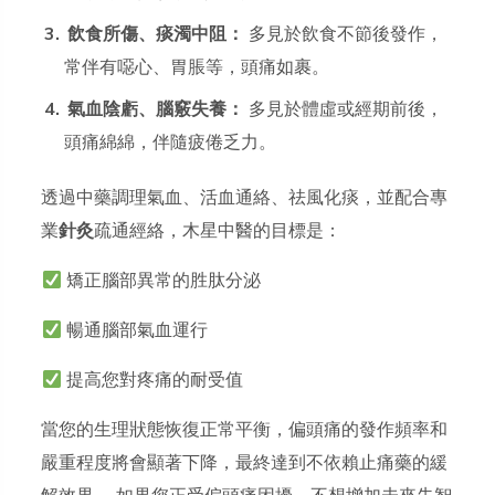
飲食所傷、痰濁中阻：
多見於飲食不節後發作，
常伴有噁心、胃脹等，頭痛如裹。
氣血陰虧、腦竅失養：
多見於體虛或經期前後，
頭痛綿綿，伴隨疲倦乏力。
透過中藥調理氣血、活血通絡、祛風化痰，並配合專
業
針灸
疏通經絡，木星中醫的目標是：
矯正腦部異常的胜肽分泌
暢通腦部氣血運行
提高您對疼痛的耐受值
當您的生理狀態恢復正常平衡，偏頭痛的發作頻率和
嚴重程度將會顯著下降，最終達到不依賴止痛藥的緩