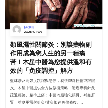
JACKIE
2026-01-09
類風濕性關節炎：別讓藥物副
作用成為您人生的另一種痛
苦！木星中醫為您提供溫和有
效的「免疫調控」解方
籃球涉及高強度跳躍與急停，易致腳踝扭傷或跟腱
炎。木星中醫提供全方位修復策略：透過專科針灸
疏通經絡、精準止痛；中藥內服強化筋骨、補益肝
腎；並應用雷射針灸/艾灸加速舊傷修復。...