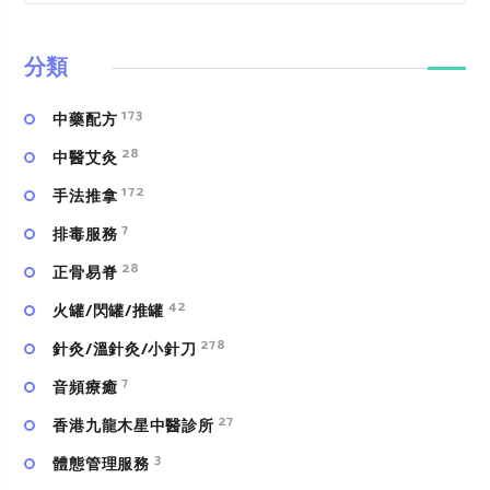
分類
173
中藥配方
28
中醫艾灸
172
手法推拿
7
排毒服務
28
正骨易脊
42
火罐/閃罐/推罐
278
針灸/溫針灸/小針刀
7
⾳頻療癒
27
香港九龍木星中醫診所
3
體態管理服務