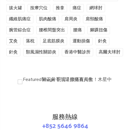
拔火罐
按摩穴位
推拿
痛症
網球肘
纖維肌痛症
肌肉酸痛
肩周炎
肩頸酸痛
腕管綜合症
腰椎間盤突出
腰痛
腳踝扭傷
艾灸
落枕
足底筋膜炎
運動損傷
針灸
針灸
類風濕性關節炎
香港中醫診所
高爾夫球肘
服務熱線
+852 5646 9864