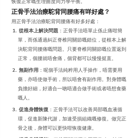
恢復正常嘅生理曲度同力學平衡。
正骨手法治療駝背同腰痛有咩好處？
用正骨手法治療駝背同腰痛有好多好處：
從根本上解決問題
：正骨手法唔單止係止痛咁簡
單，而係通過糾正脊椎同關節嘅錯位，從根本上解
決駝背同腰痛嘅問題。只要脊椎同關節嘅位置返到
正常，個腰就唔會痛，個背都可以慢慢挺直。
無副作用
：呢個手法純粹用人手操作，唔需要用
藥，亦唔使做手術，所以唔會有副作用。對身體嘅
負擔好細，好適合一啲唔適合做手術或者唔想食藥
嘅人。
促進身體恢復
：正骨手法可以改善局部嘅血液循
環，促進新陳代謝，加速受損組織嘅修復。做完正
骨之後，身體可以更快咁恢復健康。