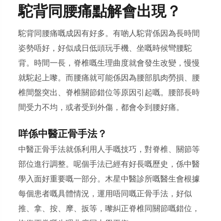
駝背同腰痛點解會出現？
駝背同腰痛嘅成因有好多。有啲人駝背係因為長時間
姿勢唔好，好似成日低頭玩手機、坐嘅時候彎腰駝
背。時間一長，脊椎嘅生理曲度就會發生改變，慢慢
就駝起上嚟。而腰痛就可能係因為腰部肌肉勞損、腰
椎間盤突出、脊椎關節錯位等原因引起嘅。腰部長時
間受力不均，或者受到外傷，都會令到腰好痛。
咩係中醫正骨手法？
中醫正骨手法就係利用人手嘅技巧，對脊椎、關節等
部位進行調整。呢個手法已經有好長嘅歷史，係中醫
學入面好重要嘅一部分。木星中醫診所嘅醫生會根據
每個患者嘅具體情況，運用唔同嘅正骨手法，好似
推、拿、按、摩、扳等，嚟糾正脊椎同關節嘅錯位，