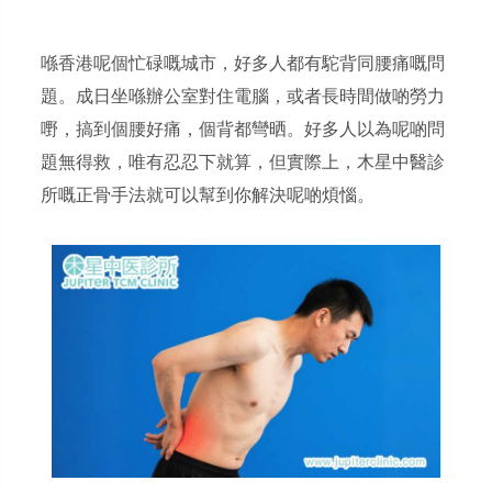
喺香港呢個忙碌嘅城市，好多人都有駝背同腰痛嘅問
題。成日坐喺辦公室對住電腦，或者長時間做啲勞力
嘢，搞到個腰好痛，個背都彎晒。好多人以為呢啲問
題無得救，唯有忍忍下就算，但實際上，木星中醫診
所嘅正骨手法就可以幫到你解決呢啲煩惱。