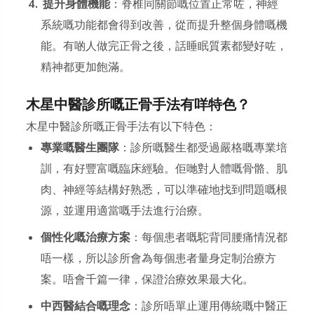
提升身體機能
：脊椎同關節嘅位置正常咗，神經
系統嘅功能都會得到改善，從而提升整個身體嘅機
能。有啲人做完正骨之後，話睡眠質素都變好咗，
精神都更加飽滿。
木星中醫診所嘅正骨手法有咩特色？
木星中醫診所嘅正骨手法有以下特色：
專業嘅醫生團隊
：診所嘅醫生都受過嚴格嘅專業培
訓，有好豐富嘅臨床經驗。佢哋對人體嘅骨骼、肌
肉、神經等結構好熟悉，可以準確地找到問題嘅根
源，並運用適當嘅手法進行治療。
個性化嘅治療方案
：每個患者嘅駝背同腰痛情況都
唔一樣，所以診所會為每個患者量身定制治療方
案。唔會千篇一律，保證治療效果最大化。
中西醫結合嘅理念
：診所唔單止運用傳統嘅中醫正