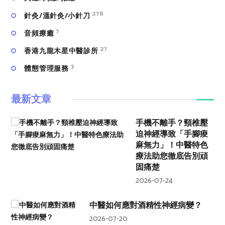
278
針灸/溫針灸/小針刀
7
⾳頻療癒
27
香港九龍木星中醫診所
3
體態管理服務
最新文章
手機不離手？頸椎壓
迫神經導致「手腳痠
麻無力」！中醫特色
療法助您徹底告別頑
固痛楚
2026-07-24
中醫如何應對酒精性神經病變？
2026-07-20