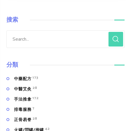
搜索
分類
173
中藥配方
28
中醫艾灸
172
手法推拿
7
排毒服務
28
正骨易脊
42
火罐/閃罐/推罐