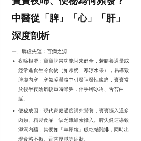
寶寶夜啼、便秘為何頻發？
中醫從「脾」「心」「肝」
深度剖析
一、脾虛失運：百病之源
夜啼根源：寶寶脾胃功能尚未健全，若餵養過量或
經常進食生冷食物（如凍奶、寒涼水果），易導致
脾虛內寒。寒氣凝滯腹中引發陣發性腹痛，寶寶常
於後半夜陰氣較重時啼哭，伴手腳冰冷、舌苔白
膩。
便秘成因：現代家庭過度講究營養，寶寶攝入過多
肉類、精製食品，缺乏纖維素攝入。脾失健運導致
濕濁內蘊，糞便如「羊屎粒」般乾結難排，同時出
現食慾不振、舌苔厚膩等症狀。