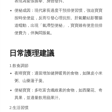
表現為緊張握拳、身體發抖。
便秘成因：現代家長過度干預排便習慣，強迫寶寶
按時坐便盆，反而引發心理抗拒。肝氣鬱結影響腸
道蠕動，出現「氣滯型便秘」，寶寶雖有便意但排
便費力，伴胸悶脹氣。
日常護理建議
1.飲食調節
夜啼寶寶：適當增加健脾暖胃的食物，如陳皮小米
粥、山藥蓮子羹。
便秘寶寶：多吃富含纖維素的食物，如西蘭花、奇
異果，並適量飲用蘋果汁。
2.生活習慣