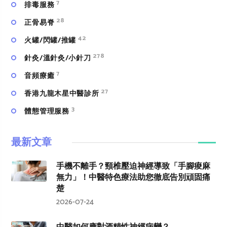
7
排毒服務
28
正骨易脊
42
火罐/閃罐/推罐
278
針灸/溫針灸/小針刀
7
⾳頻療癒
27
香港九龍木星中醫診所
3
體態管理服務
最新文章
手機不離手？頸椎壓迫神經導致「手腳痠麻
無力」！中醫特色療法助您徹底告別頑固痛
楚
2026-07-24