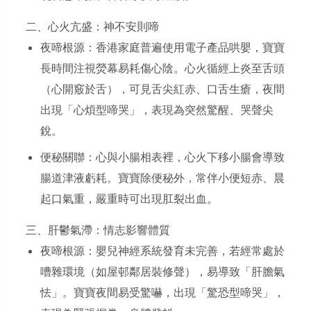
二、心火亢盛：神不安則啼
夜啼根源：香港家庭普遍使用電子產品哄嬰，寶寶
長時間注視熒幕易耗傷心陰。心火循經上炎至舌頭
（心開竅於舌），可見舌尖紅赤、口舌生瘡，夜間
出現「心煩型啼哭」，表現為突然驚醒、哭聲尖
銳。
便秘關聯：心與小腸相表裡，心火下移小腸會導致
腸道津液虧耗。寶寶除便秘外，常伴小便短赤、晨
起口氣重，嚴重時可出現肛裂出血。
三、肝鬱氣滯：情志影響體質
夜啼根源：嬰兒神經系統發育未完善，若經常處於
嘈雜環境（如屋邨鄰居裝修聲），易導致「肝膽氣
怯」。寶寶夜間易受驚嚇，出現「驚恐型啼哭」，