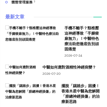
3
體態管理服務
最新文章
手機不離手？頸椎壓
迫神經導致「手腳痠
麻無力」！中醫特色
療法助您徹底告別頑
固痛楚
2026-07-24
中醫如何應對酒精性神經病變？
2026-07-20
擺脫「踢踏步」困擾！
香港木星中醫為您解開
「腓總神經損傷」的治
療新思路