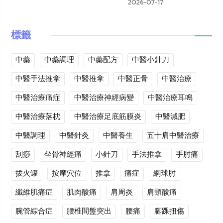
2026-07-17
標籤
中藥
中藥調理
中藥配方
中醫小針刀
中醫手法推拿
中醫推拿
中醫正骨
中醫治療
中醫治療痛症
中醫治療神經病變
中醫治療耳鳴
中醫治療落枕
中醫治療足底筋膜炎
中醫減肥
中醫調理
中醫針灸
中醫養生
五十肩中醫治療
刮痧
坐骨神經痛
小針刀
手法推拿
手肘痛
拔火罐
按摩穴位
推拿
痛症
網球肘
纖維肌痛症
肌肉酸痛
肩周炎
肩頸酸痛
腕管綜合症
腰椎間盤突出
腰痛
腳踝扭傷