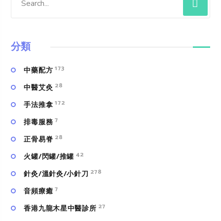
分類
173
中藥配方
28
中醫艾灸
172
手法推拿
7
排毒服務
28
正骨易脊
42
火罐/閃罐/推罐
278
針灸/溫針灸/小針刀
7
⾳頻療癒
27
香港九龍木星中醫診所