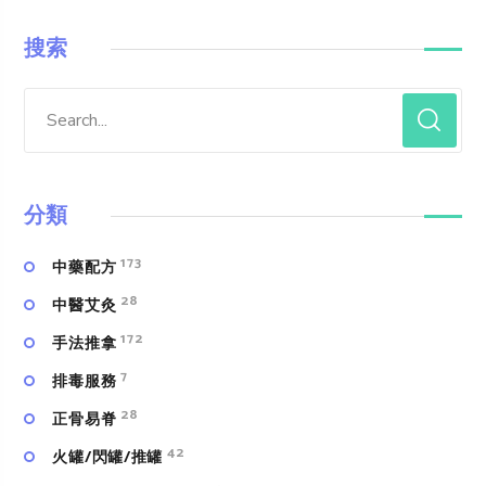
搜索
分類
173
中藥配方
28
中醫艾灸
172
手法推拿
7
排毒服務
28
正骨易脊
42
火罐/閃罐/推罐