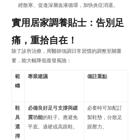
經散寒、促進深層血液循環，加快炎症消退。
實用居家調養貼士：告別足
痛，重拾自在！
除了診所治療，周醫師強調日常習慣的調整至關重
要，能大幅降低復發風險：
範
專業建議
備註重點
疇
鞋
必備良好足弓支撐與緩
必要時可加配訂
具
震功能
的鞋子。應避免
製鞋墊，分散足
選
平底、過硬或高跟鞋。
跟壓力。
擇