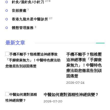
278
針灸/溫針灸/小針刀
7
⾳頻療癒
27
香港九龍木星中醫診所
3
體態管理服務
最新文章
手機不離手？頸椎壓
迫神經導致「手腳痠
麻無力」！中醫特色
療法助您徹底告別頑
固痛楚
2026-07-24
中醫如何應對酒精性神經病變？
2026-07-20