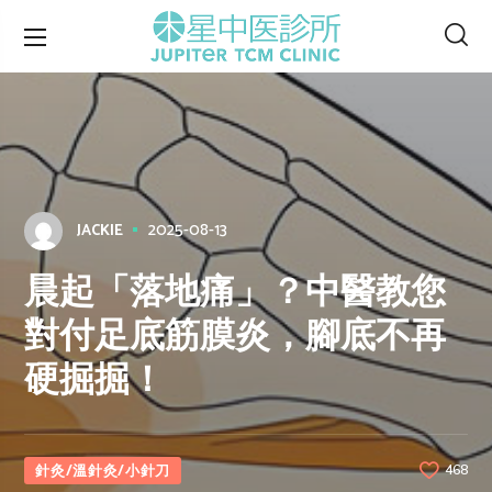
2025-08-13
JACKIE
晨起「落地痛」？中醫教您
對付足底筋膜炎，腳底不再
硬掘掘！
針灸/溫針灸/小針刀
468