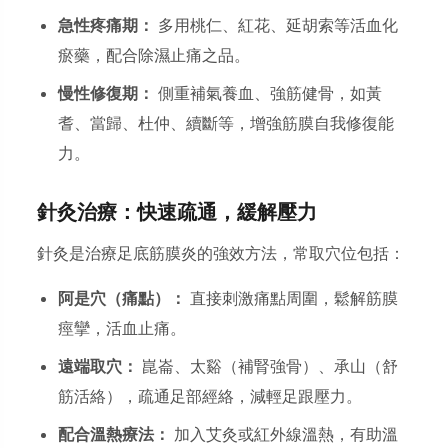
急性疼痛期：
多用桃仁、紅花、延胡索等活血化
瘀藥，配合除濕止痛之品。
慢性修復期：
側重補氣養血、強筋健骨，如黃
耆、當歸、杜仲、續斷等，增強筋膜自我修復能
力。
針灸治療：快速疏通，緩解壓力
針灸是治療足底筋膜炎的強效方法，常取穴位包括：
阿是穴（痛點）：
直接刺激痛點周圍，鬆解筋膜
痙攣，活血止痛。
遠端取穴：
崑崙、太谿（補腎強骨）、承山（舒
筋活絡），疏通足部經絡，減輕足跟壓力。
配合溫熱療法：
加入艾灸或紅外線溫熱，有助溫