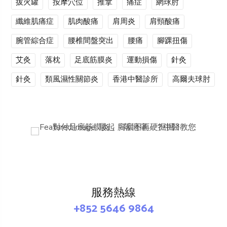
拔火罐
按摩穴位
推拿
痛症
網球肘
纖維肌痛症
肌肉酸痛
肩周炎
肩頸酸痛
腕管綜合症
腰椎間盤突出
腰痛
腳踝扭傷
艾灸
落枕
足底筋膜炎
運動損傷
針灸
針灸
類風濕性關節炎
香港中醫診所
高爾夫球肘
服務熱線
+852 5646 9864