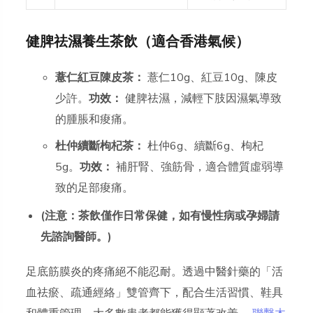
健脾祛濕養生茶飲（適合香港氣候）
薏仁紅豆陳皮茶：
薏仁10g、紅豆10g、陳皮
少許。
功效：
健脾祛濕，減輕下肢因濕氣導致
的腫脹和痠痛。
杜仲續斷枸杞茶：
杜仲6g、續斷6g、枸杞
5g。
功效：
補肝腎、強筋骨，適合體質虛弱導
致的足部痠痛。
(注意：茶飲僅作日常保健，如有慢性病或孕婦請
先諮詢醫師。)
足底筋膜炎的疼痛絕不能忍耐。透過中醫針藥的「活
血祛瘀、疏通經絡」雙管齊下，配合生活習慣、鞋具