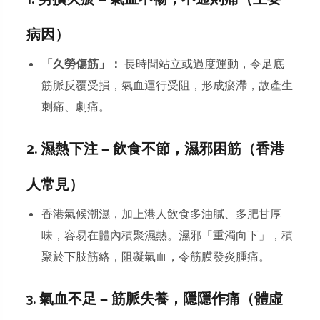
病因）
「久勞傷筋」：
長時間站立或過度運動，令足底
筋脈反覆受損，氣血運行受阻，形成瘀滯，故產生
刺痛、劇痛。
2. 濕熱下注 — 飲食不節，濕邪困筋（香港
人常見）
香港氣候潮濕，加上港人飲食多油膩、多肥甘厚
味，容易在體內積聚濕熱。濕邪「重濁向下」，積
聚於下肢筋絡，阻礙氣血，令筋膜發炎腫痛。
3. 氣血不足 — 筋脈失養，隱隱作痛（體虛