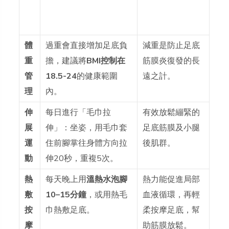
體
過重會直接增加足底負
減重是防止足底
重
擔，建議將
BMI控制在
筋膜炎復發的長
管
18.5-24
的健康範圍
遠之計。
理
內。
伸
每日進行「毛巾拉
有效放鬆繃緊的
展
伸」：坐姿，用毛巾套
足底筋膜及小腿
運
住前腳掌往身體方向拉
後肌群。
動
伸20秒，重複5次。
熱
每天晚上用
溫熱水泡腳
熱力能促進局部
敷
10–15分鐘
，或用熱毛
血液循環，再輕
按
巾熱敷足底。
柔按摩足底，幫
摩
助筋膜放鬆。