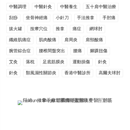
中醫調理
中醫針灸
中醫養生
五十肩中醫治療
刮痧
坐骨神經痛
小針刀
手法推拿
手肘痛
拔火罐
按摩穴位
推拿
痛症
網球肘
纖維肌痛症
肌肉酸痛
肩周炎
肩頸酸痛
腕管綜合症
腰椎間盤突出
腰痛
腳踝扭傷
艾灸
落枕
足底筋膜炎
運動損傷
針灸
針灸
類風濕性關節炎
香港中醫診所
高爾夫球肘