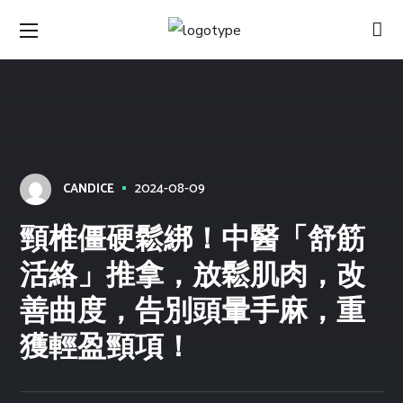
2024-08-09
CANDICE
頸椎僵硬鬆綁！中醫「舒筋
活絡」推拿，放鬆肌肉，改
善曲度，告別頭暈手麻，重
獲輕盈頸項！