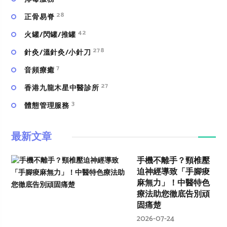
28
正骨易脊
42
火罐/閃罐/推罐
278
針灸/溫針灸/小針刀
7
⾳頻療癒
27
香港九龍木星中醫診所
3
體態管理服務
最新文章
手機不離手？頸椎壓
迫神經導致「手腳痠
麻無力」！中醫特色
療法助您徹底告別頑
固痛楚
2026-07-24