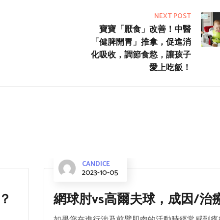
NEXT POST
寶寶「厭食」改善！中醫
「健脾開胃」推拿，促進消
化吸收，調節食慾，讓孩子
愛上吃飯！
CANDICE
2023-10-05
？
網球肘vs高爾夫球，成因/治
如果您在進行涉及前臂肌肉的活動時經常感到疼