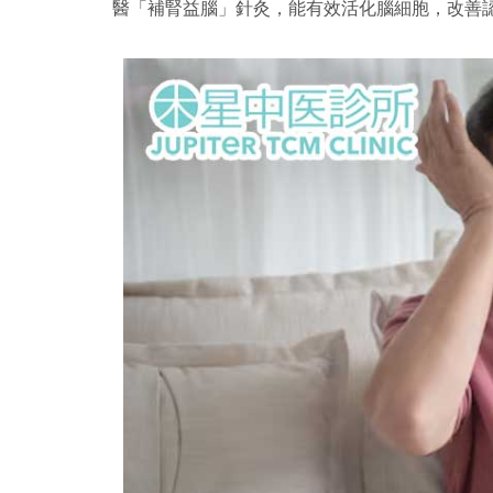
醫「補腎益腦」針灸，能有效活化腦細胞，改善