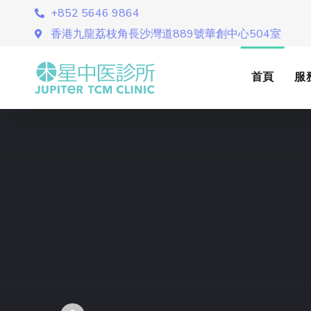
+852 5646 9864
香港九龍荔枝角長沙灣道889號華創中心504室
首頁
服