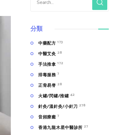
分類
173
中藥配方
28
中醫艾灸
172
手法推拿
7
排毒服務
28
正骨易脊
42
火罐/閃罐/推罐
278
針灸/溫針灸/小針刀
7
⾳頻療癒
27
香港九龍木星中醫診所