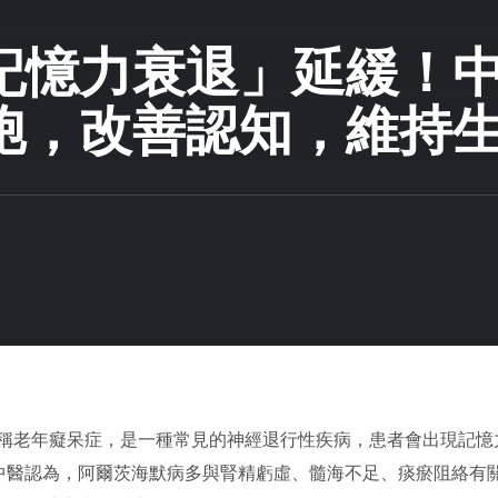
記憶力衰退」延緩！
胞，改善認知，維持
，AD），俗稱老年癡呆症，是一種常見的神經退行性疾病，患者會出現記
中醫認為，阿爾茨海默病多與腎精虧虛、髓海不足、痰瘀阻絡有