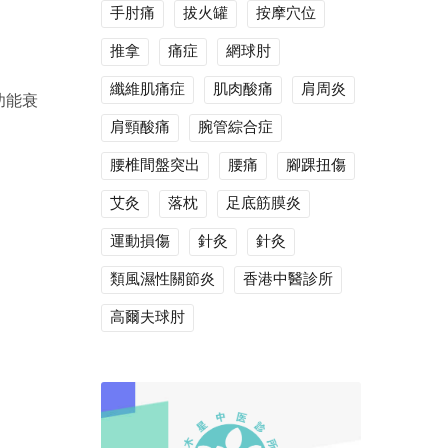
手肘痛
拔火罐
按摩穴位
推拿
痛症
網球肘
纖維肌痛症
肌肉酸痛
肩周炎
功能衰
肩頸酸痛
腕管綜合症
腰椎間盤突出
腰痛
腳踝扭傷
艾灸
落枕
足底筋膜炎
運動損傷
針灸
針灸
類風濕性關節炎
香港中醫診所
高爾夫球肘