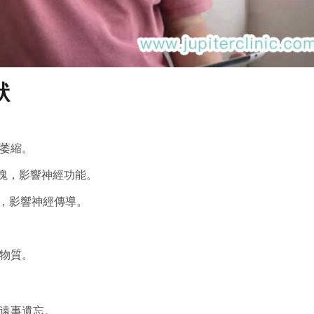
狀
織萎縮。
斑塊，影響神經功能。
結，影響神經傳導。
害物質。
現遠事遺忘。