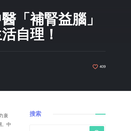
中醫「補腎益腦」
生活自理！
409
搜索
憶力衰
關。中