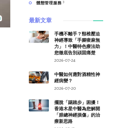
3
體態管理服務
最新文章
手機不離手？頸椎壓迫
神經導致「手腳痠麻無
力」！中醫特色療法助
您徹底告別頑固痛楚
2026-07-24
中醫如何應對酒精性神
經病變？
2026-07-20
擺脫「踢踏步」困擾！
香港木星中醫為您解開
「腓總神經損傷」的治
療新思路