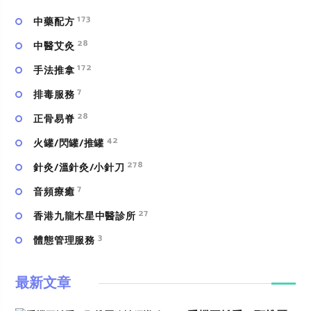
173
中藥配方
28
中醫艾灸
172
手法推拿
7
排毒服務
28
正骨易脊
42
火罐/閃罐/推罐
278
針灸/溫針灸/小針刀
7
⾳頻療癒
27
香港九龍木星中醫診所
3
體態管理服務
最新文章