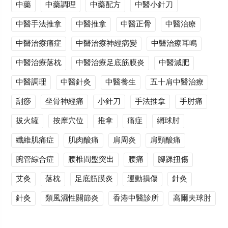
中藥
中藥調理
中藥配方
中醫小針刀
中醫手法推拿
中醫推拿
中醫正骨
中醫治療
中醫治療痛症
中醫治療神經病變
中醫治療耳鳴
中醫治療落枕
中醫治療足底筋膜炎
中醫減肥
中醫調理
中醫針灸
中醫養生
五十肩中醫治療
刮痧
坐骨神經痛
小針刀
手法推拿
手肘痛
拔火罐
按摩穴位
推拿
痛症
網球肘
纖維肌痛症
肌肉酸痛
肩周炎
肩頸酸痛
腕管綜合症
腰椎間盤突出
腰痛
腳踝扭傷
艾灸
落枕
足底筋膜炎
運動損傷
針灸
針灸
類風濕性關節炎
香港中醫診所
高爾夫球肘