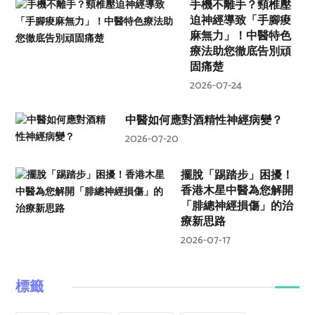
手機不離手？頸椎壓
迫神經導致「手腳痠
麻無力」！中醫特色
療法助您徹底告別頑
固痛楚
2026-07-24
中醫如何應對酒精性神經病變？
2026-07-20
擺脫「踢踏步」困擾！
香港木星中醫為您解開
「腓總神經損傷」的治
療新思路
2026-07-17
標籤