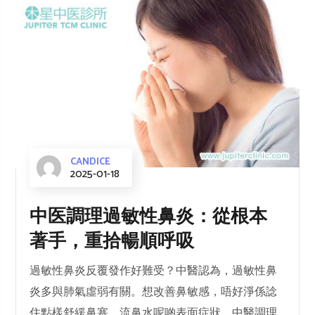
CANDICE
2025-01-18
中医調理過敏性鼻炎：從根本
著手，重拾暢順呼吸
過敏性鼻炎反覆發作好難受？中醫認為，過敏性鼻
炎多與肺氣虛弱有關。想改善鼻敏感，唔好淨係諗
住點樣舒緩鼻塞、流鼻水呢啲表面症狀，中醫調理