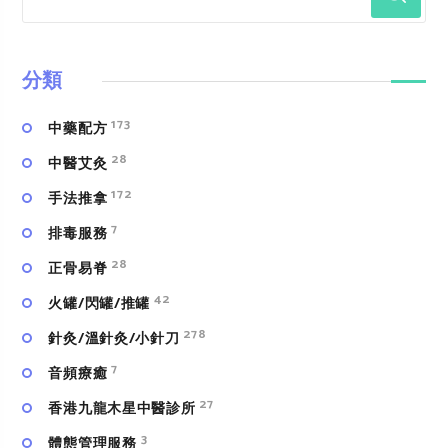
分類
173
中藥配方
28
中醫艾灸
172
手法推拿
7
排毒服務
28
正骨易脊
42
火罐/閃罐/推罐
278
針灸/溫針灸/小針刀
7
⾳頻療癒
27
香港九龍木星中醫診所
3
體態管理服務