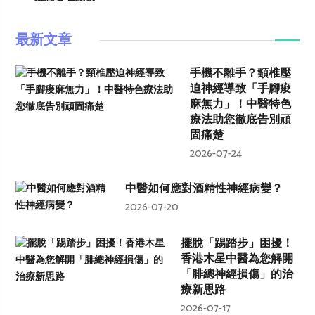
最新文章
手機不離手？頸椎壓
迫神經導致「手腳痠
麻無力」！中醫特色
療法助您徹底告別頑
固痛楚
2026-07-24
中醫如何應對酒精性神經病變？
2026-07-20
擺脫「踢踏步」困擾！
香港木星中醫為您解開
「腓總神經損傷」的治
療新思路
2026-07-17