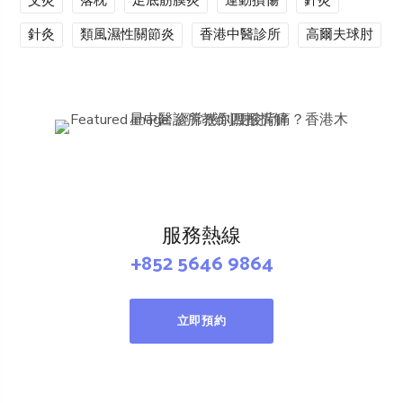
艾灸
落枕
足底筋膜炎
運動損傷
針灸
針灸
類風濕性關節炎
香港中醫診所
高爾夫球肘
服務熱線
+852 5646 9864
立即預約