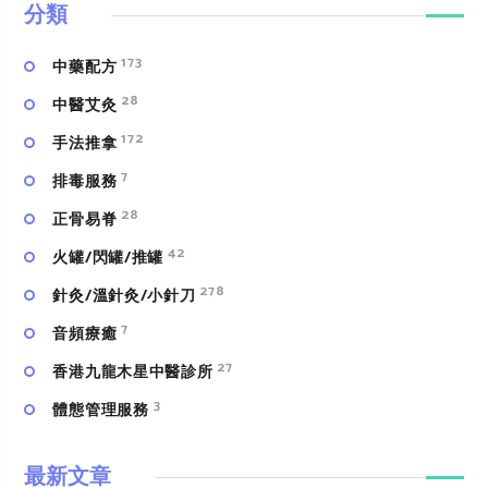
分類
173
中藥配方
28
中醫艾灸
172
手法推拿
7
排毒服務
28
正骨易脊
42
火罐/閃罐/推罐
278
針灸/溫針灸/小針刀
7
⾳頻療癒
27
香港九龍木星中醫診所
3
體態管理服務
最新文章