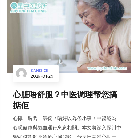
CANDICE
2025-01-24
心脏唔舒服？中医调理帮您搞
掂佢
心悸、胸悶、氣促？唔好以為係小事！中醫認為，
心臟健康與氣血運行息息相關。本文將深入探討中
醫如何診斷及治療心臟問題，分享日常護心貼士，