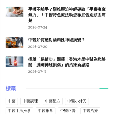
手機不離手？頸椎壓迫神經導致「手腳痠麻
無力」！中醫特色療法助您徹底告別頑固痛
楚
2026-07-24
中醫如何應對酒精性神經病變？
2026-07-20
擺脫「踢踏步」困擾！香港木星中醫為您解
開「腓總神經損傷」的治療新思路
2026-07-17
標籤
中藥
中藥調理
中藥配方
中醫小針刀
中醫手法推拿
中醫推拿
中醫正骨
中醫治療