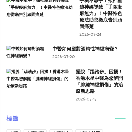
手機不離手？頸椎壓
迫神經導致「手腳痠
麻無力」！中醫特色
療法助您徹底告別頑
固痛楚
2026-07-24
中醫如何應對酒精性神經病變？
2026-07-20
擺脫「踢踏步」困擾！
香港木星中醫為您解開
「腓總神經損傷」的治
療新思路
2026-07-17
標籤