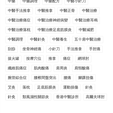
中藥
中藥調理
中藥配方
中醫小針刀
中醫手法推拿
中醫推拿
中醫正骨
中醫治療
中醫治療痛症
中醫治療神經病變
中醫治療耳鳴
中醫治療落枕
中醫治療足底筋膜炎
中醫減肥
中醫調理
中醫針灸
中醫養生
五十肩中醫治療
刮痧
坐骨神經痛
小針刀
手法推拿
手肘痛
拔火罐
按摩穴位
推拿
痛症
網球肘
纖維肌痛症
肌肉酸痛
肩周炎
肩頸酸痛
腕管綜合症
腰椎間盤突出
腰痛
腳踝扭傷
艾灸
落枕
足底筋膜炎
運動損傷
針灸
針灸
類風濕性關節炎
香港中醫診所
高爾夫球肘