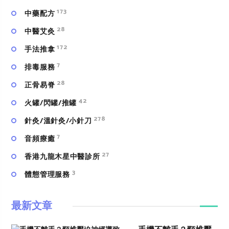
173
中藥配方
28
中醫艾灸
172
手法推拿
7
排毒服務
28
正骨易脊
42
火罐/閃罐/推罐
278
針灸/溫針灸/小針刀
7
⾳頻療癒
27
香港九龍木星中醫診所
3
體態管理服務
最新文章