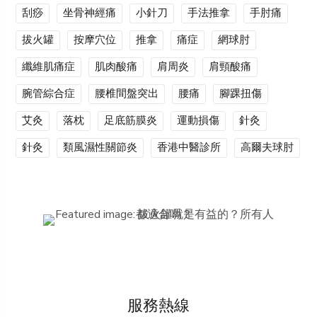
刮痧
坐骨神經痛
小針刀
手法推拿
手肘痛
拔火罐
按摩穴位
推拿
痛症
網球肘
纖維肌痛症
肌肉酸痛
肩周炎
肩頸酸痛
腕管綜合症
腰椎間盤突出
腰痛
腳踝扭傷
艾灸
落枕
足底筋膜炎
運動損傷
針灸
針灸
類風濕性關節炎
香港中醫診所
高爾夫球肘
服務熱線