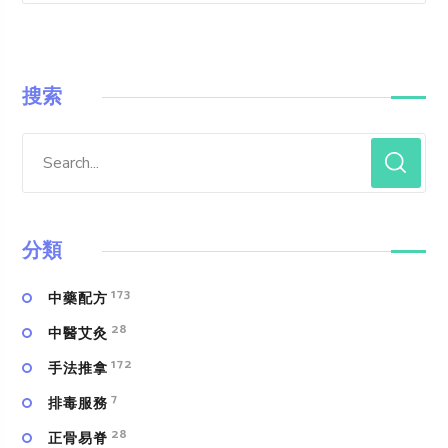
搜索
分類
173
中藥配方
28
中醫艾灸
172
手法推拿
7
排毒服務
28
正骨易脊