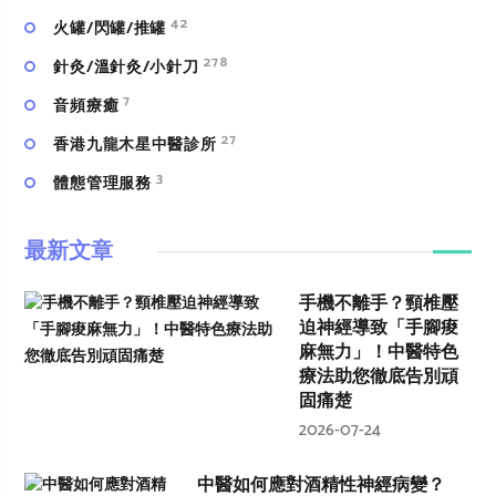
42
火罐/閃罐/推罐
278
針灸/溫針灸/小針刀
7
⾳頻療癒
27
香港九龍木星中醫診所
3
體態管理服務
最新文章
手機不離手？頸椎壓
迫神經導致「手腳痠
麻無力」！中醫特色
療法助您徹底告別頑
固痛楚
2026-07-24
中醫如何應對酒精性神經病變？