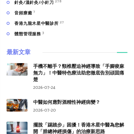
278
針灸/溫針灸/小針刀
7
⾳頻療癒
27
香港九龍木星中醫診所
3
體態管理服務
最新文章
手機不離手？頸椎壓迫神經導致「手腳痠麻
無力」！中醫特色療法助您徹底告別頑固痛
楚
2026-07-24
中醫如何應對酒精性神經病變？
2026-07-20
擺脫「踢踏步」困擾！香港木星中醫為您解
開「腓總神經損傷」的治療新思路