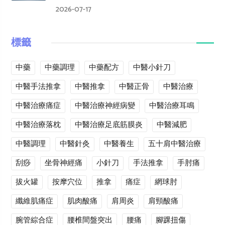
2026-07-17
標籤
中藥
中藥調理
中藥配方
中醫小針刀
中醫手法推拿
中醫推拿
中醫正骨
中醫治療
中醫治療痛症
中醫治療神經病變
中醫治療耳鳴
中醫治療落枕
中醫治療足底筋膜炎
中醫減肥
中醫調理
中醫針灸
中醫養生
五十肩中醫治療
刮痧
坐骨神經痛
小針刀
手法推拿
手肘痛
拔火罐
按摩穴位
推拿
痛症
網球肘
纖維肌痛症
肌肉酸痛
肩周炎
肩頸酸痛
腕管綜合症
腰椎間盤突出
腰痛
腳踝扭傷