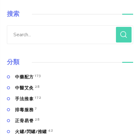
搜索
分類
173
中藥配方
28
中醫艾灸
172
手法推拿
7
排毒服務
28
正骨易脊
42
火罐/閃罐/推罐