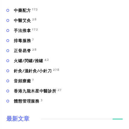
173
中藥配方
28
中醫艾灸
172
手法推拿
7
排毒服務
28
正骨易脊
42
火罐/閃罐/推罐
278
針灸/溫針灸/小針刀
7
⾳頻療癒
27
香港九龍木星中醫診所
3
體態管理服務
最新文章