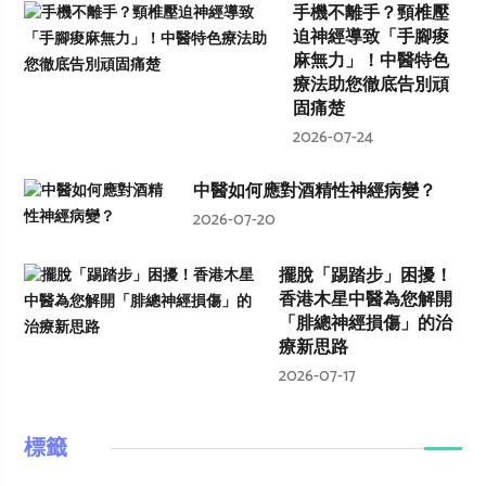
手機不離手？頸椎壓
迫神經導致「手腳痠
麻無力」！中醫特色
療法助您徹底告別頑
固痛楚
2026-07-24
中醫如何應對酒精性神經病變？
2026-07-20
擺脫「踢踏步」困擾！
香港木星中醫為您解開
「腓總神經損傷」的治
療新思路
2026-07-17
標籤