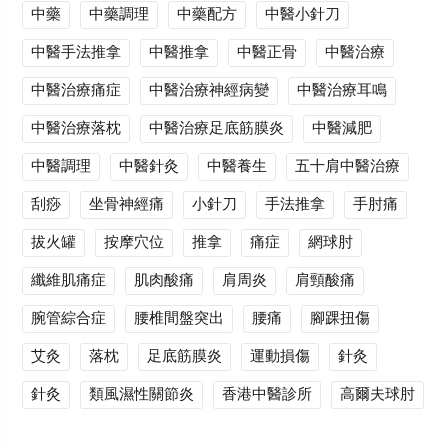
中藥
中藥調理
中藥配方
中醫小針刀
中醫手法推拿
中醫推拿
中醫正骨
中醫治療
中醫治療痛症
中醫治療神經病變
中醫治療耳鳴
中醫治療落枕
中醫治療足底筋膜炎
中醫減肥
中醫調理
中醫針灸
中醫養生
五十肩中醫治療
刮痧
坐骨神經痛
小針刀
手法推拿
手肘痛
拔火罐
按摩穴位
推拿
痛症
網球肘
纖維肌痛症
肌肉酸痛
肩周炎
肩頸酸痛
腕管綜合症
腰椎間盤突出
腰痛
腳踝扭傷
艾灸
落枕
足底筋膜炎
運動損傷
針灸
針灸
類風濕性關節炎
香港中醫診所
高爾夫球肘