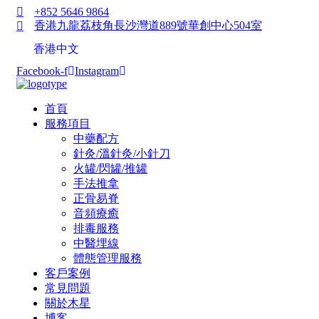
+852 5646 9864
香港九龍荔枝角長沙灣道889號華創中心504室
香港中文
Facebook-f
Instagram
首頁
服務項目
中藥配方
針灸/溫針灸/小針刀
火罐/閃罐/推罐
手法推拿
正骨易脊
⾳頻療癒
排毒服務
中醫埋線
體態管理服務
客戶案例
常見問題
關於木星
博客