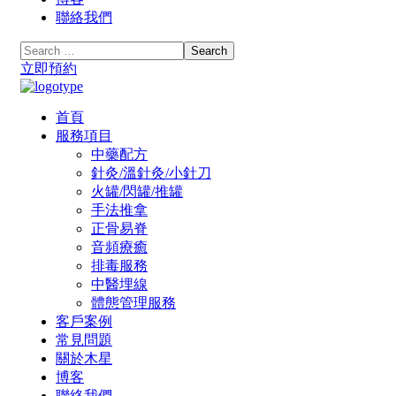
聯絡我們
立即預約
首頁
服務項目
中藥配方
針灸/溫針灸/小針刀
火罐/閃罐/推罐
手法推拿
正骨易脊
⾳頻療癒
排毒服務
中醫埋線
體態管理服務
客戶案例
常見問題
關於木星
博客
聯絡我們