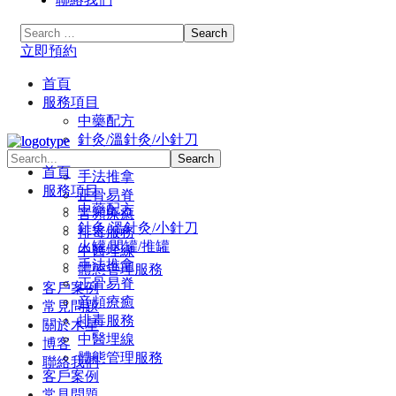
立即預約
首頁
服務項目
中藥配方
針灸/溫針灸/小針刀
火罐/閃罐/推罐
首頁
手法推拿
服務項目
正骨易脊
中藥配方
⾳頻療癒
針灸/溫針灸/小針刀
排毒服務
火罐/閃罐/推罐
中醫埋線
手法推拿
體態管理服務
正骨易脊
客戶案例
⾳頻療癒
常見問題
排毒服務
關於木星
中醫埋線
博客
體態管理服務
聯絡我們
客戶案例
常見問題