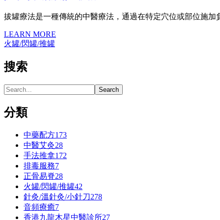
拔罐療法是一種傳統的中醫療法，通過在特定穴位或部位施加
LEARN MORE
火罐/閃罐/推罐
搜索
分類
中藥配方
173
中醫艾灸
28
手法推拿
172
排毒服務
7
正骨易脊
28
火罐/閃罐/推罐
42
針灸/溫針灸/小針刀
278
⾳頻療癒
7
香港九龍木星中醫診所
27