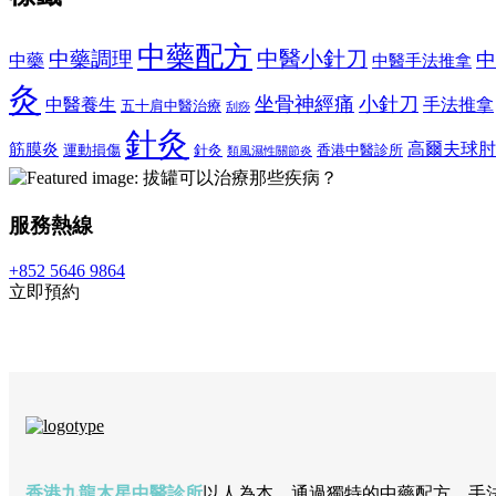
中藥配方
中醫小針刀
中藥調理
中
中藥
中醫手法推拿
灸
坐骨神經痛
小針刀
中醫養生
手法推拿
五十肩中醫治療
刮痧
針灸
高爾夫球肘
筋膜炎
運動損傷
針灸
香港中醫診所
類風濕性關節炎
服務熱線
+852 5646 9864
立即預約
香港九龍木星中醫診所
以人為本，通過獨特的中藥配方、手