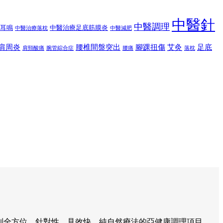
中醫針
中醫調理
耳鳴
中醫治療足底筋膜炎
中醫治療落枕
中醫減肥
肩周炎
腰椎間盤突出
腳踝扭傷
艾灸
足底
肩頸酸痛
腕管綜合症
腰痛
落枕
到全方位、針對性、見效快、純自然療法的亞健康調理項目