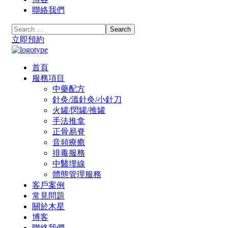
聯絡我們
立即預約
首頁
服務項目
中藥配方
針灸/溫針灸/小針刀
火罐/閃罐/推罐
手法推拿
正骨易脊
⾳頻療癒
排毒服務
中醫埋線
體態管理服務
客戶案例
常見問題
關於木星
博客
聯絡我們