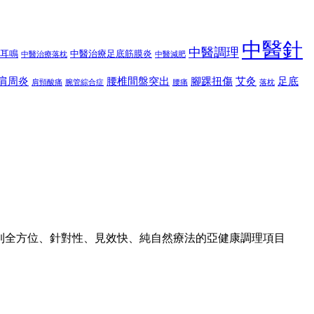
中醫針
中醫調理
耳鳴
中醫治療足底筋膜炎
中醫治療落枕
中醫減肥
肩周炎
腰椎間盤突出
腳踝扭傷
艾灸
足底
肩頸酸痛
腕管綜合症
腰痛
落枕
到全方位、針對性、見效快、純自然療法的亞健康調理項目