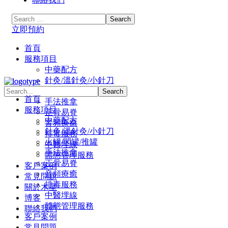
立即預約
首頁
服務項目
中藥配方
針灸/溫針灸/小針刀
火罐/閃罐/推罐
首頁
手法推拿
服務項目
正骨易脊
中藥配方
⾳頻療癒
針灸/溫針灸/小針刀
排毒服務
火罐/閃罐/推罐
中醫埋線
手法推拿
體態管理服務
正骨易脊
客戶案例
⾳頻療癒
常見問題
排毒服務
關於木星
中醫埋線
博客
體態管理服務
聯絡我們
客戶案例
常見問題