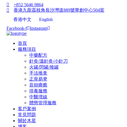
+852 5646 9864
香港九龍荔枝角長沙灣道889號華創中心504室
香港中文
English
Facebook-f
Instagram
首頁
服務項目
中藥配方
針灸/溫針灸/小針刀
火罐/閃罐/推罐
手法推拿
正骨易脊
⾳頻療癒
排毒服務
中醫埋線
體態管理服務
客戶案例
常見問題
關於木星
博客