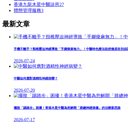
香港九龍木星中醫診所
27
體態管理服務
3
最新文章
手機不離手？頸椎壓迫神經導致「手腳痠麻無力」！中醫特色療法助您徹底告別頑
2026-07-24
中醫如何應對酒精性神經病變？
2026-07-20
擺脫「踢踏步」困擾！香港木星中醫為您解開「腓總神經損傷」的治療新思路
2026-07-17