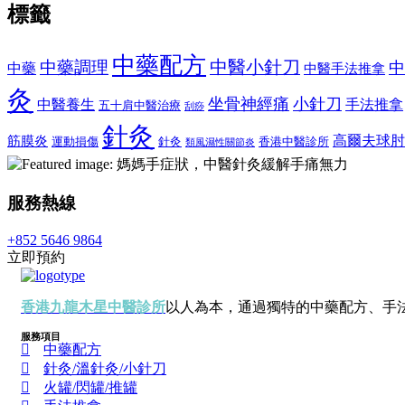
標籤
中藥配方
中醫小針刀
中藥調理
中
中藥
中醫手法推拿
灸
坐骨神經痛
小針刀
中醫養生
手法推拿
五十肩中醫治療
刮痧
針灸
高爾夫球肘
筋膜炎
運動損傷
針灸
香港中醫診所
類風濕性關節炎
服務熱線
+852 5646 9864
立即預約
香港九龍木星中醫診所
以人為本，通過獨特的中藥配方、手
服務項目
中藥配方
針灸/溫針灸/小針刀
火罐/閃罐/推罐