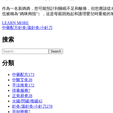
作為一名新媽媽，您可能預計到睡眠不足和酸痛，但您應該從
也被稱為“媽咪拇指”），這是母親因抱起和護理嬰兒時重複的
LEARN MORE
中藥配方
針灸/溫針灸/小針刀
搜索
分類
中藥配方
173
中醫艾灸
28
手法推拿
172
排毒服務
7
正骨易脊
28
火罐/閃罐/推罐
42
針灸/溫針灸/小針刀
278
⾳頻療癒
7