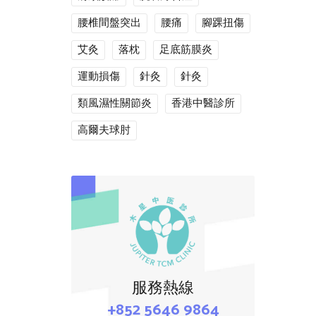
腰椎間盤突出
腰痛
腳踝扭傷
艾灸
落枕
足底筋膜炎
運動損傷
針灸
針灸
類風濕性關節炎
香港中醫診所
高爾夫球肘
服務熱線
+852 5646 9864