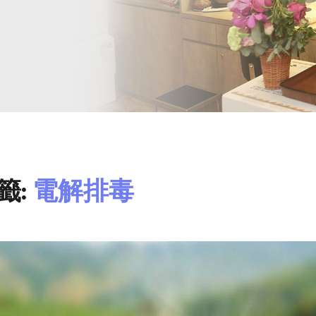
籤:
電解排毒