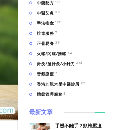
173
中藥配方
28
中醫艾灸
172
手法推拿
7
排毒服務
28
正骨易脊
42
火罐/閃罐/推罐
278
針灸/溫針灸/小針刀
7
⾳頻療癒
27
香港九龍木星中醫診所
3
體態管理服務
最新文章
手機不離手？頸椎壓迫