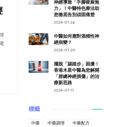
神經導致「手腳痠麻無
輕
力」！中醫特色療法助
您徹底告別頑固痛楚
2026-07-24
理
中醫如何應對酒精性神
經病變？
電
2026-07-20
擺脫「踢踏步」困擾！
香港木星中醫為您解開
「腓總神經損傷」的治
療新思路
2026-07-17
標籤
中藥
中藥調理
中藥配方