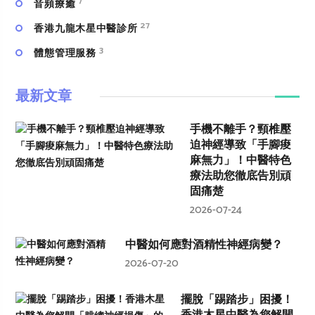
7
⾳頻療癒
27
香港九龍木星中醫診所
3
體態管理服務
最新文章
手機不離手？頸椎壓
迫神經導致「手腳痠
麻無力」！中醫特色
療法助您徹底告別頑
固痛楚
2026-07-24
中醫如何應對酒精性神經病變？
2026-07-20
擺脫「踢踏步」困擾！