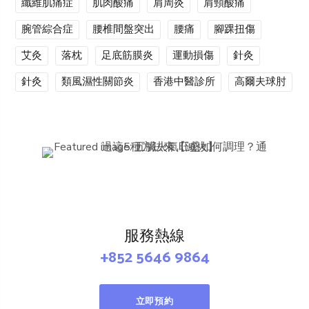
纖維肌痛症
肌肉酸痛
肩周炎
肩頸酸痛
腕管綜合症
腰椎間盤突出
腰痛
腳踝扭傷
艾灸
落枕
足底筋膜炎
運動損傷
針灸
針灸
類風濕性關節炎
香港中醫診所
高爾夫球肘
服務熱線
+852 5646 9864
立即預約