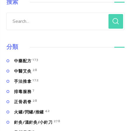
搜索
分類
173
中藥配方
28
中醫艾灸
172
手法推拿
7
排毒服務
28
正骨易脊
42
火罐/閃罐/推罐
278
針灸/溫針灸/小針刀