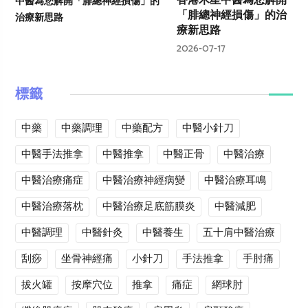
香港木星中醫為您解開
「腓總神經損傷」的治
療新思路
2026-07-17
標籤
中藥
中藥調理
中藥配方
中醫小針刀
中醫手法推拿
中醫推拿
中醫正骨
中醫治療
中醫治療痛症
中醫治療神經病變
中醫治療耳鳴
中醫治療落枕
中醫治療足底筋膜炎
中醫減肥
中醫調理
中醫針灸
中醫養生
五十肩中醫治療
刮痧
坐骨神經痛
小針刀
手法推拿
手肘痛
拔火罐
按摩穴位
推拿
痛症
網球肘