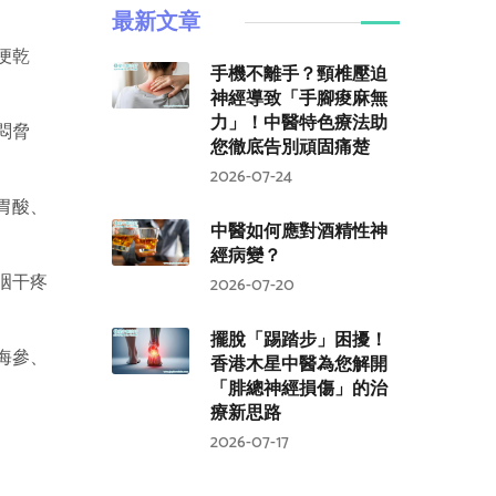
最新文章
便乾
手機不離手？頸椎壓迫
神經導致「手腳痠麻無
力」！中醫特色療法助
悶脅
您徹底告別頑固痛楚
2026-07-24
胃酸、
中醫如何應對酒精性神
經病變？
咽干疼
2026-07-20
擺脫「踢踏步」困擾！
海參、
香港木星中醫為您解開
「腓總神經損傷」的治
療新思路
2026-07-17