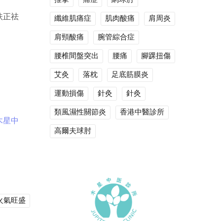
扶正祛
纖維肌痛症
肌肉酸痛
肩周炎
肩頸酸痛
腕管綜合症
腰椎間盤突出
腰痛
腳踝扭傷
艾灸
落枕
足底筋膜炎
運動損傷
針灸
針灸
類風濕性關節炎
香港中醫診所
木星中
高爾夫球肘
火氣旺盛