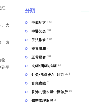
睛紅
分類
173
中藥配方
芩、大
28
中醫艾灸
172
手法推拿
調、虛
7
排毒服務
28
正骨易脊
食物
42
火罐/閃罐/推罐
達到平
278
針灸/溫針灸/小針刀
7
⾳頻療癒
27
香港九龍木星中醫診所
3
體態管理服務