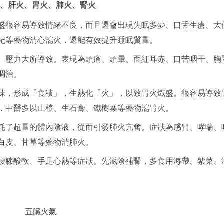
、肝火、胃火、肺火、腎火
。
盛很容易導致情緒不良，而且還會出現失眠多夢、口舌生瘡、大
杞等藥物清心瀉火，還能有效提升睡眠質量。
、壓力大所導致。表現為頭痛、頭暈、面紅耳赤、口苦咽干、胸
調治。
味，形成「食積」，生熱化「火」，以致胃火熾盛。很容易導致
，中醫多以山楂、生石膏、鐵樹葉等藥物瀉胃火。
耗了超量的體內陰液，從而引發肺火亢奮。症狀為感冒、哮喘、
白皮、甘草等藥物清肺火。
腰膝酸軟、手足心熱等症狀。先滋陰補腎，多食用海帶、紫菜、