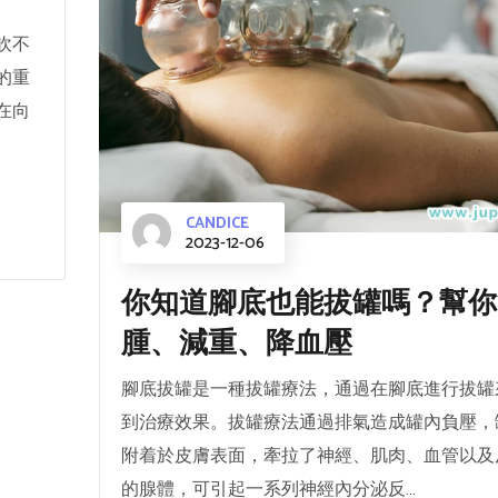
吹不
的重
在向
CANDICE
2023-12-06
你知道腳底也能拔罐嗎？幫你
腫、減重、降血壓
腳底拔罐是一種拔罐療法，通過在腳底進行拔罐
到治療效果。拔罐療法通過排氣造成罐內負壓，
附着於皮膚表面，牽拉了神經、肌肉、血管以及
的腺體，可引起一系列神經內分泌反...