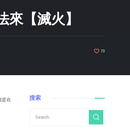
法來【滅火】
73
搜索
都是在