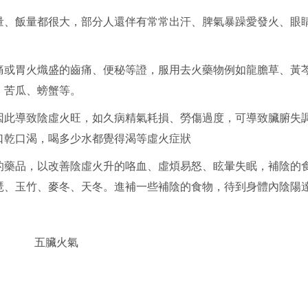
量、飯量都很大，部分人還伴有常常出汗、脾氣暴躁愛發火、眼
痛或胃火熾盛的齒痛、便秘等證，服用去火藥物例如龍膽草、黃
、苦瓜、螃蟹等。
因此導致陰虛火旺，如久病精氣耗損、勞傷過度，可導致臟腑失
口乾口渴，喝多少水都覺得渴等虛火症狀
的藥品，以改善陰虛火升的咯血、虛煩易怒、眩暈失眠，補陰的
琶、玉竹、麥冬、天冬。進補一些補陰的食物，待到身體內陰陽