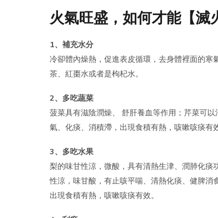
火氣旺盛，如何才能【滅
1、補充水分
冷卻體內燥熱，促進表皮循環，去身體裡面的寒
茶、紅棗水或者是枸杞水。
2、多吃蔬菜
菠菜具有滋陰潤燥、 舒肝養血等作用；芹菜可
氣、化痰、消積滯，出現食積有熱，咳嗽咳痰有
3、多吃水果
梨的味甘性涼，微酸，具有清熱生津、潤肺化痰
性涼，味甘酸，有止咳平喘、清熱化痰、健脾消
出現食積有熱，咳嗽咳痰有效。