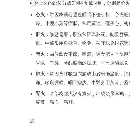
可將上火的部位分成5個即五臟火氣，分別是
心火
心火
：常因為勞心過度睡眠不佳引起。心火旺
燥、小便赤黃等症狀。常用黃連、蓮子心、枸
肝火
：暴怒傷肝，肝火常因為熬夜、亂發脾氣
疼。中醫常用夏枯草、桑葉、菊花或金銀花等
胃火
：由於飲食不節、嗜酒、過食肥甘辛辣厚
胃脹、口臭、牙齦腫痛的症狀。平日清淡飲食
肺火
：常因為呼吸道問題或由於勞倦過度，消
痛、喉嚨腫痛、咽干痰少。中醫多用黃芩、桑
腎火
：全部為虛火沒有實火，出現頭暈耳鳴，
菠菜、豬血、豬肝。