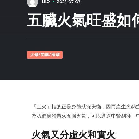
2023-07-03
LEO
五臟火氣旺盛如
火罐/閃罐/推罐
「上火」指的正是身體狀況失衡，因而產生火熱
為我們身體帶來五臟火氣，可以通過中醫刮痧、
火氣又分虛火和實火