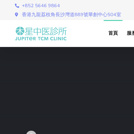
+852 5646 9864
香港九龍荔枝角長沙灣道889號華創中心504室
首頁
服