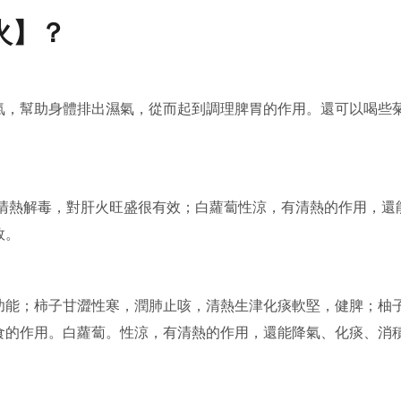
火】？
氣，幫助身體排出濕氣，從而起到調理脾胃的作用。還可以喝些
以清熱解毒，對肝火旺盛很有效；白蘿蔔性涼，有清熱的作用，還
效。
功能；柿子甘澀性寒，潤肺止咳，清熱生津化痰軟堅，健脾；柚
食的作用。白蘿蔔。性涼，有清熱的作用，還能降氣、化痰、消