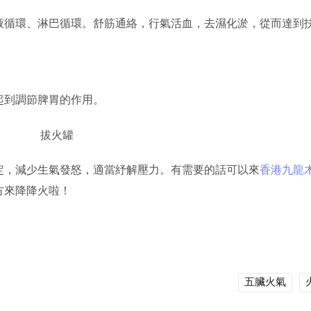
液循環、淋巴循環。舒筋通絡，行氣活血，去濕化淤，從而達到
起到調節脾胃的作用。
定，減少生氣發怒，適當紓解壓力。有需要的話可以來
香港九龍
方來降降火啦！
五臟火氣