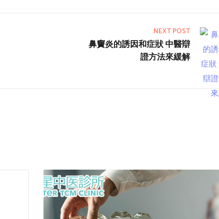
NEXT POST
鼻竇炎的誘因和症狀 中醫辯
證方法來緩解