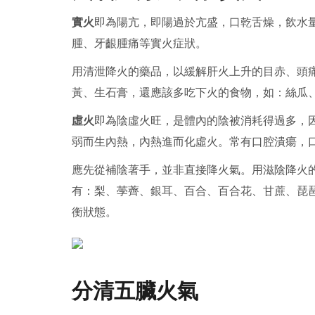
實火
即為陽亢，即陽過於亢盛，口乾舌燥，飲水
腫、牙齦腫痛等實火症狀。
用清泄降火的藥品，以緩解肝火上升的目赤、頭
黃、生石膏，還應該多吃下火的食物，如：絲瓜
虛火
即為陰虛火旺，是體內的陰被消耗得過多，
弱而生內熱，內熱進而化虛火。常有口腔潰瘍，
應先從補陰著手，並非直接降火氣。用滋陰降火
有：梨、荸薺、銀耳、百合、百合花、甘蔗、琵
衡狀態。
分清五臟火氣