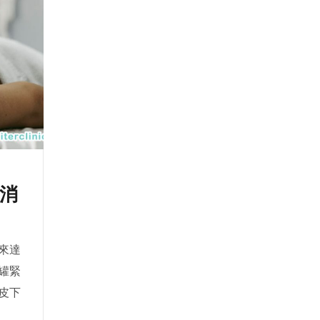
消
來達
罐緊
皮下