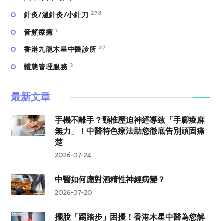
278
針灸/溫針灸/小針刀
7
⾳頻療癒
27
香港九龍木星中醫診所
3
體態管理服務
最新文章
手機不離手？頸椎壓迫神經導致「手腳痠麻
無力」！中醫特色療法助您徹底告別頑固痛
楚
2026-07-24
中醫如何應對酒精性神經病變？
2026-07-20
擺脫「踢踏步」困擾！香港木星中醫為您解