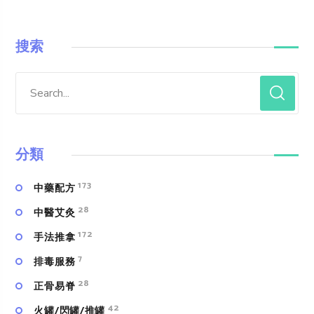
搜索
分類
173
中藥配方
28
中醫艾灸
172
手法推拿
7
排毒服務
28
正骨易脊
42
火罐/閃罐/推罐