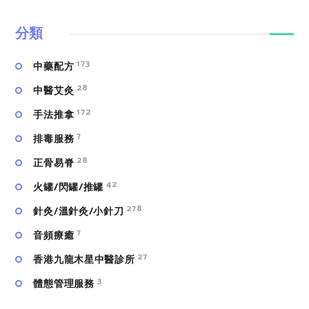
分類
173
中藥配方
28
中醫艾灸
172
手法推拿
7
排毒服務
28
正骨易脊
42
火罐/閃罐/推罐
278
針灸/溫針灸/小針刀
7
⾳頻療癒
27
香港九龍木星中醫診所
3
體態管理服務