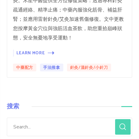
炎。木星中醫提供全方位修復策略：透過專科針灸
疏通經絡、精準止痛；中藥內服強化筋骨、補益肝
腎；並應用雷射針灸/艾灸加速舊傷修復。文中更教
您按摩黃金穴位與強筋活血茶飲，助您重拾巔峰狀
態，安全無憂地享受運動！
LEARN MORE
中藥配方
手法推拿
針灸/溫針灸/小針刀
搜索