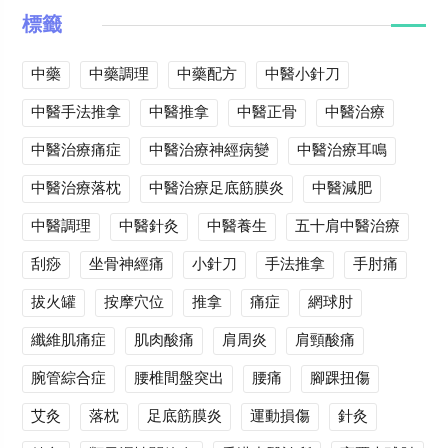
標籤
中藥
中藥調理
中藥配方
中醫小針刀
中醫手法推拿
中醫推拿
中醫正骨
中醫治療
中醫治療痛症
中醫治療神經病變
中醫治療耳鳴
中醫治療落枕
中醫治療足底筋膜炎
中醫減肥
中醫調理
中醫針灸
中醫養生
五十肩中醫治療
刮痧
坐骨神經痛
小針刀
手法推拿
手肘痛
拔火罐
按摩穴位
推拿
痛症
網球肘
纖維肌痛症
肌肉酸痛
肩周炎
肩頸酸痛
腕管綜合症
腰椎間盤突出
腰痛
腳踝扭傷
艾灸
落枕
足底筋膜炎
運動損傷
針灸