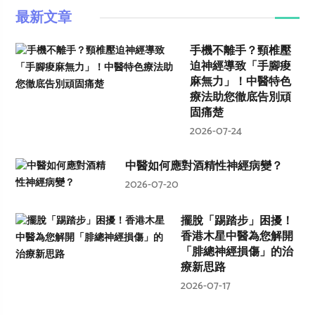
最新文章
手機不離手？頸椎壓
迫神經導致「手腳痠
麻無力」！中醫特色
療法助您徹底告別頑
固痛楚
2026-07-24
中醫如何應對酒精性神經病變？
2026-07-20
擺脫「踢踏步」困擾！
香港木星中醫為您解開
「腓總神經損傷」的治
療新思路
2026-07-17