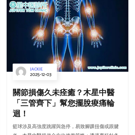
JACKIE
2025-12-03
關節損傷久未痊癒？木星中醫
「三管齊下」幫您擺脫痠痛輪
迴！
籃球涉及高強度跳躍與急停，易致腳踝扭傷或跟腱