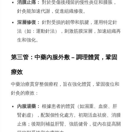
消腫止痛：
對於受傷後殘留的慢性炎症和腫脹，
針灸能加速代謝，促進組織修復。
深層修復：
針對受損的韌帶和肌腱，運用特定針
法（如：運動針法），刺激筋膜深層，加速組織再
生和強化。
第三管：中藥內服外敷 — 調理體質，鞏固
療效
中藥治療貫穿整個療程，旨在強化體質，鞏固復位和
針灸的療效：
內服湯藥：
根據患者的體質（如濕重、血瘀、肝
腎虧虛），配製個性化處方。初期活血祛瘀、消腫
止痛；後期則補益肝腎、強筋健骨，從內在提高關