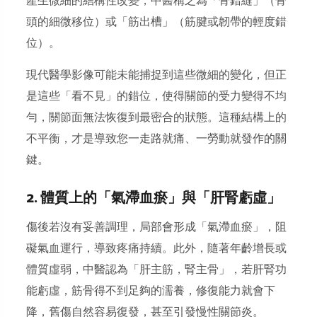
產生微細的結構性改變，中醫稱之為「骨錯縫」（骨
頭的細微移位）或「筋出槽」（筋腱或韌帶的輕度錯
位）。
現代醫學影像可能未能捕捉到這些微細的變化，但正
是這些「看不見」的錯位，使得關節的受力變得不均
勻，關節面無法恢復到最密合的狀態。
這種結構上的
不平衡，才是導致您一走路就痛、一勞動就發作的關
鍵。
2. 體質上的「氣滯血瘀」與「肝腎虧虛」
傷後若沒有妥善調理，局部會形成「氣滯血瘀」，阻
礙氣血運行，導致疼痛持續。此外，隨著年齡增長或
體質虛弱，中醫認為「肝主筋，腎主骨」，若肝腎功
能虧虛，筋骨得不到足夠的濡養，修復能力就會下
降，舊傷自然容易復發，甚至引發慢性關節炎。