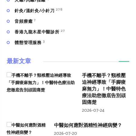
火罐/閃罐/推罐
278
針灸/溫針灸/小針刀
7
⾳頻療癒
27
香港九龍木星中醫診所
3
體態管理服務
最新文章
手機不離手？頸椎壓
迫神經導致「手腳痠
麻無力」！中醫特色
療法助您徹底告別頑
固痛楚
2026-07-24
中醫如何應對酒精性神經病變？
2026-07-20