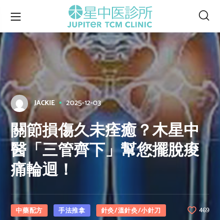
2025-12-03
JACKIE
關節損傷久未痊癒？木星中
醫「三管齊下」幫您擺脫痠
痛輪迴！
中藥配方
手法推拿
針灸/溫針灸/小針刀
469