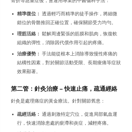
骨折等急重症後，會運用專業的中醫傷科手法：
精準復位：
透過輕巧而精準的徒手操作，將細微
錯位的骨骼推回正確位置，確保關節受力均勻。
理筋活絡：
鬆解周邊緊張的筋膜和肌肉，恢復軟
組織的彈性，消除因代償作用引起的疼痛。
治療優勢：
手法能從根本上消除導致慢性疼痛的
結構性因素，對於關節活動受限、長期痠痛等症狀
效果顯著。
第二管：針灸治療 — 快速止痛，疏通經絡
針灸是處理痛症的黃金療法。針對關節舊患：
疏經活絡：
通過刺激特定穴位，促進局部氣血運
行，快速消除患處的瘀滯和炎症，減輕疼痛。