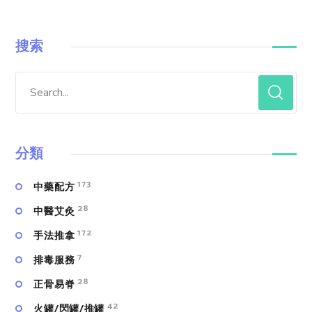
搜索
分類
173
中藥配方
28
中醫艾灸
172
手法推拿
7
排毒服務
28
正骨易脊
42
火罐/閃罐/推罐