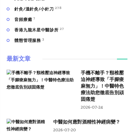
278
針灸/溫針灸/小針刀
7
⾳頻療癒
27
香港九龍木星中醫診所
3
體態管理服務
最新文章
手機不離手？頸椎壓
迫神經導致「手腳痠
麻無力」！中醫特色
療法助您徹底告別頑
固痛楚
2026-07-24
中醫如何應對酒精性神經病變？
2026-07-20