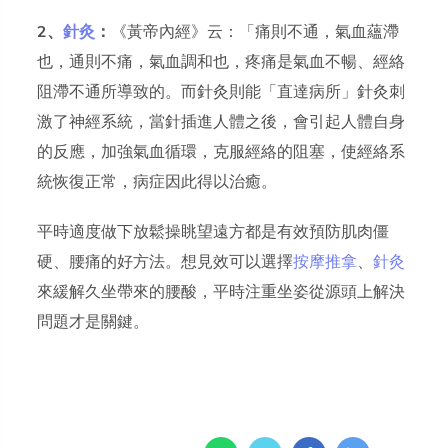
2、
針灸
：
《黃帝內經》云：「痛則不通，氣血蘊滯
也，通則不痛，氣血調和也，疼痛是氣血不暢、經絡
阻滯不通所導致的。而針灸則能「直達病所」針灸刺
激了神經系統，當針插進人體之後，會引起人體自身
的反應，加強氣血循環，克服經絡的阻塞，使經絡系
統恢復正常，病症因此得以治癒。
平時適度做下放鬆操眺望遠方都是有效預防肌肉僵
硬、腰痛的好方法。想見效可以選擇
按摩推拿
、
針灸
來緩解久坐帶來的腰酸，平時注重坐姿從源頭上解決
問題才是關鍵。