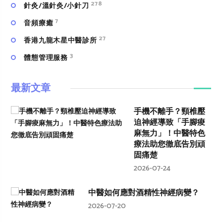
278
針灸/溫針灸/小針刀
7
⾳頻療癒
27
香港九龍木星中醫診所
3
體態管理服務
最新文章
手機不離手？頸椎壓
迫神經導致「手腳痠
麻無力」！中醫特色
療法助您徹底告別頑
固痛楚
2026-07-24
中醫如何應對酒精性神經病變？
2026-07-20