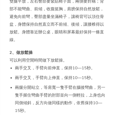
雙腿平放，左右臀部要緊貼椅子面，兩側要對稱；背
部不能彎曲、前傾，收腹挺胸，肩膀保持自然放鬆，
避免向前彎，臀部盡量坐滿椅子，讓椅背可以頂住骨
盆，身體保持自然直立而不前傾、後傾，讓腰椎得以
放鬆。身體靠近辦公桌，眼睛和屏幕最好保持一條直
線。
2、做放鬆操
可以利用空閒時間做下放鬆操。
兩手交叉，手臂向前伸直，保持10—15秒。
兩手交叉，手臂向上伸直，保持10—15秒。
兩腿分開站立，等肩寬一隻手臂在腦後彎曲，另一
隻手握住彎曲手臂的肘部並向一側輕拉，上身也向
同側傾斜，反方向做同樣的動作，依舊保持10—
15秒。