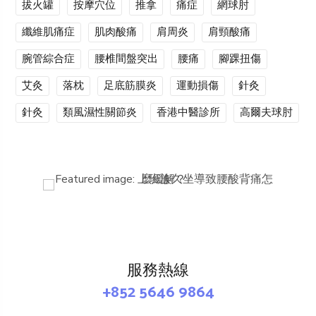
拔火罐
按摩穴位
推拿
痛症
網球肘
纖維肌痛症
肌肉酸痛
肩周炎
肩頸酸痛
腕管綜合症
腰椎間盤突出
腰痛
腳踝扭傷
艾灸
落枕
足底筋膜炎
運動損傷
針灸
針灸
類風濕性關節炎
香港中醫診所
高爾夫球肘
服務熱線
+852 5646 9864