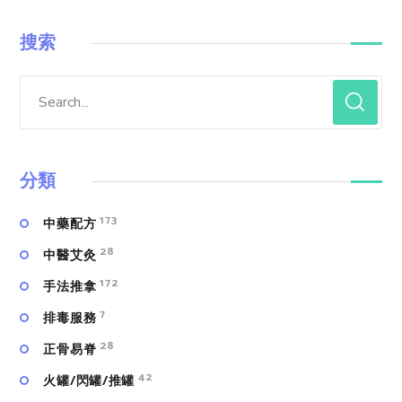
搜索
分類
173
中藥配方
28
中醫艾灸
172
手法推拿
7
排毒服務
28
正骨易脊
42
火罐/閃罐/推罐