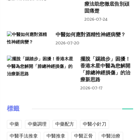
療法助您徹底告別頑
固痛楚
2026-07-24
中醫如何應對酒精性神經病變？
2026-07-20
擺脫「踢踏步」困擾！
香港木星中醫為您解開
「腓總神經損傷」的治
療新思路
2026-07-17
標籤
中藥
中藥調理
中藥配方
中醫小針刀
中醫手法推拿
中醫推拿
中醫正骨
中醫治療