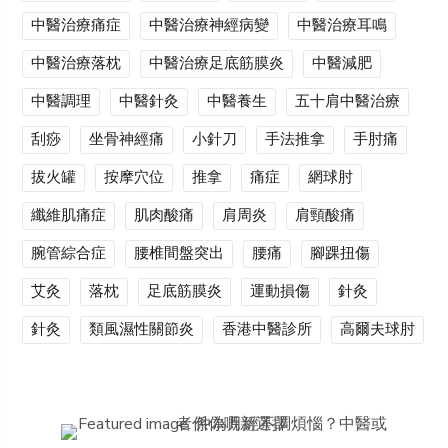
中醫治療痛症
中醫治療神經病變
中醫治療耳鳴
中醫治療落枕
中醫治療足底筋膜炎
中醫減肥
中醫調理
中醫針灸
中醫養生
五十肩中醫治療
刮痧
坐骨神經痛
小針刀
手法推拿
手肘痛
拔火罐
按摩穴位
推拿
痛症
網球肘
纖維肌痛症
肌肉酸痛
肩周炎
肩頸酸痛
腕管綜合症
腰椎間盤突出
腰痛
腳踝扭傷
艾灸
落枕
足底筋膜炎
運動損傷
針灸
針灸
類風濕性關節炎
香港中醫診所
高爾夫球肘