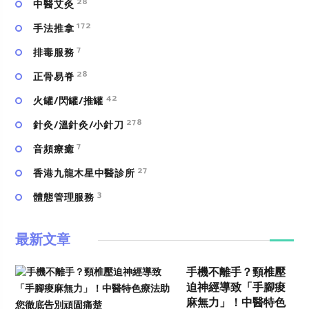
28
中醫艾灸
172
手法推拿
7
排毒服務
28
正骨易脊
42
火罐/閃罐/推罐
278
針灸/溫針灸/小針刀
7
⾳頻療癒
27
香港九龍木星中醫診所
3
體態管理服務
最新文章
手機不離手？頸椎壓
迫神經導致「手腳痠
麻無力」！中醫特色