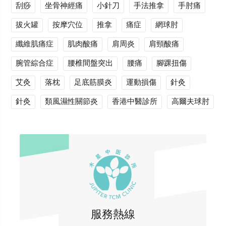
刮痧
坐骨神經痛
小針刀
手法推拿
手肘痛
拔火罐
按摩穴位
推拿
痛症
網球肘
纖維肌痛症
肌肉酸痛
肩周炎
肩頸酸痛
腕管綜合症
腰椎間盤突出
腰痛
腳踝扭傷
艾灸
落枕
足底筋膜炎
運動損傷
針灸
針灸
類風濕性關節炎
香港中醫診所
高爾夫球肘
服務熱線