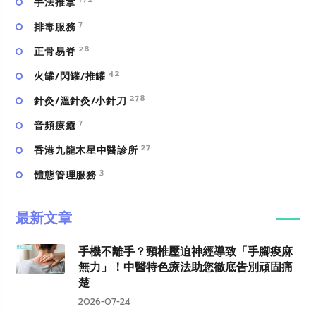
手法推拿
7
排毒服務
28
正骨易脊
42
火罐/閃罐/推罐
278
針灸/溫針灸/小針刀
7
⾳頻療癒
27
香港九龍木星中醫診所
3
體態管理服務
最新文章
手機不離手？頸椎壓迫神經導致「手腳痠麻
無力」！中醫特色療法助您徹底告別頑固痛
楚
2026-07-24