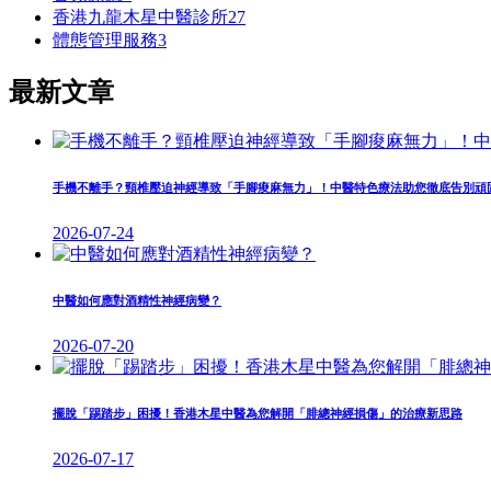
香港九龍木星中醫診所
27
體態管理服務
3
最新文章
手機不離手？頸椎壓迫神經導致「手腳痠麻無力」！中醫特色療法助您徹底告別頑
2026-07-24
中醫如何應對酒精性神經病變？
2026-07-20
擺脫「踢踏步」困擾！香港木星中醫為您解開「腓總神經損傷」的治療新思路
2026-07-17