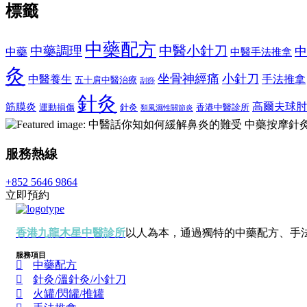
標籤
中藥配方
中醫小針刀
中藥調理
中
中藥
中醫手法推拿
灸
坐骨神經痛
小針刀
中醫養生
手法推拿
五十肩中醫治療
刮痧
針灸
高爾夫球肘
筋膜炎
運動損傷
針灸
香港中醫診所
類風濕性關節炎
服務熱線
+852 5646 9864
立即預約
香港九龍木星中醫診所
以人為本，通過獨特的中藥配方、手
服務項目
中藥配方
針灸/溫針灸/小針刀
火罐/閃罐/推罐