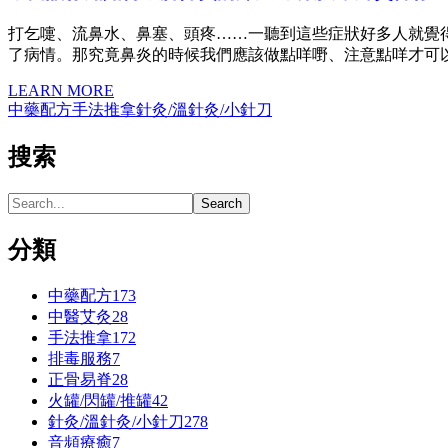
打乞嚏、流鼻水、鼻塞、頭疼……一聽到這些症狀好多人就覺
了病情。那究竟鼻炎的時候我們應該做點咩嘢、注意點咩才可
LEARN MORE
中藥配方
手法推拿
針灸/溫針灸/小針刀
搜索
分類
中藥配方
173
中醫艾灸
28
手法推拿
172
排毒服務
7
正骨易脊
28
火罐/閃罐/推罐
42
針灸/溫針灸/小針刀
278
⾳頻療癒
7