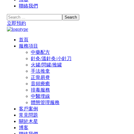
聯絡我們
立即預約
首頁
服務項目
中藥配方
針灸/溫針灸/小針刀
火罐/閃罐/推罐
手法推拿
正骨易脊
⾳頻療癒
排毒服務
中醫埋線
體態管理服務
客戶案例
常見問題
關於木星
博客
聯絡我們