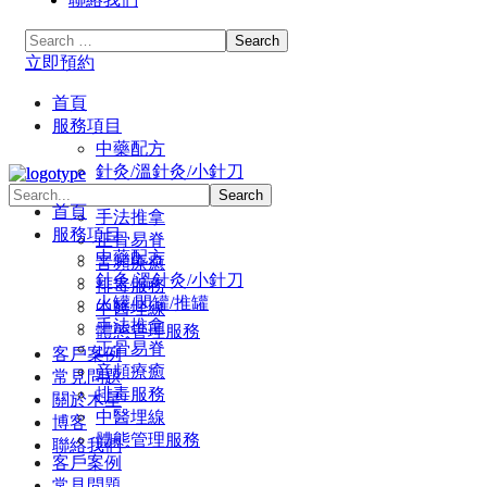
立即預約
首頁
服務項目
中藥配方
針灸/溫針灸/小針刀
火罐/閃罐/推罐
首頁
手法推拿
服務項目
正骨易脊
中藥配方
⾳頻療癒
針灸/溫針灸/小針刀
排毒服務
火罐/閃罐/推罐
中醫埋線
手法推拿
體態管理服務
正骨易脊
客戶案例
⾳頻療癒
常見問題
排毒服務
關於木星
中醫埋線
博客
體態管理服務
聯絡我們
客戶案例
常見問題