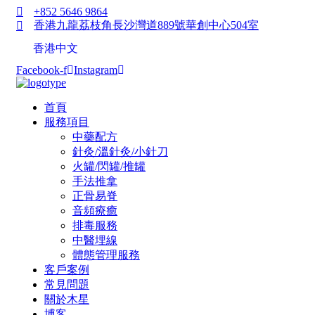
+852 5646 9864
香港九龍荔枝角長沙灣道889號華創中心504室
香港中文
Facebook-f
Instagram
首頁
服務項目
中藥配方
針灸/溫針灸/小針刀
火罐/閃罐/推罐
手法推拿
正骨易脊
⾳頻療癒
排毒服務
中醫埋線
體態管理服務
客戶案例
常見問題
關於木星
博客