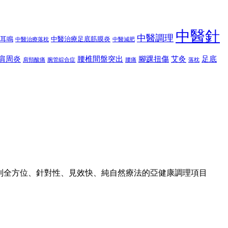
中醫針
中醫調理
耳鳴
中醫治療足底筋膜炎
中醫治療落枕
中醫減肥
肩周炎
腰椎間盤突出
腳踝扭傷
艾灸
足底
肩頸酸痛
腕管綜合症
腰痛
落枕
到全方位、針對性、見效快、純自然療法的亞健康調理項目