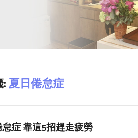
:
夏日倦怠症
怠症 靠這5招趕走疲勞