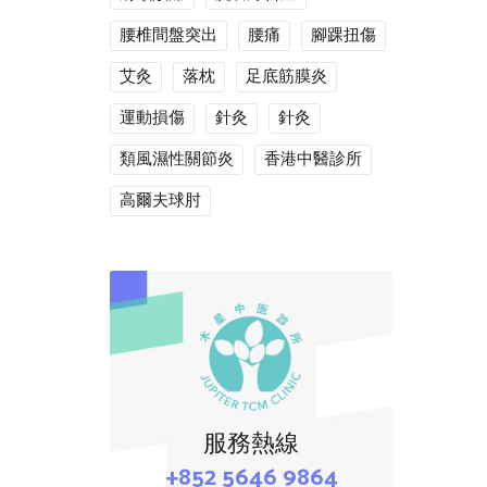
腰椎間盤突出
腰痛
腳踝扭傷
艾灸
落枕
足底筋膜炎
運動損傷
針灸
針灸
類風濕性關節炎
香港中醫診所
高爾夫球肘
服務熱線
+852 5646 9864