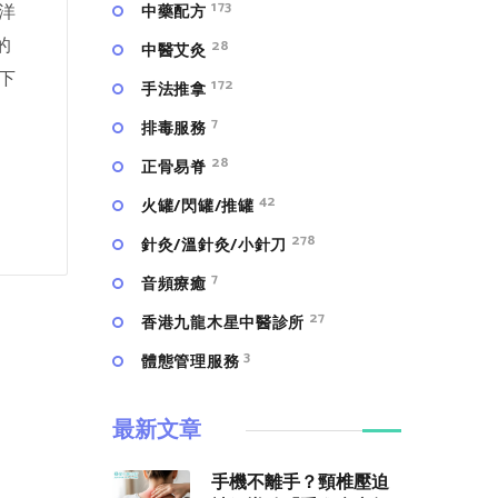
173
洋
中藥配方
的
28
中醫艾灸
下
172
手法推拿
7
排毒服務
28
正骨易脊
42
火罐/閃罐/推罐
278
針灸/溫針灸/小針刀
7
⾳頻療癒
27
香港九龍木星中醫診所
3
體態管理服務
最新文章
手機不離手？頸椎壓迫