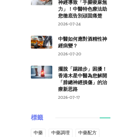
神經導致「手腳痠麻無
力」！中醫特色療法助
您徹底告別頑固痛楚
2026-07-24
中醫如何應對酒精性神
經病變？
2026-07-20
擺脫「踢踏步」困擾！
香港木星中醫為您解開
「腓總神經損傷」的治
療新思路
2026-07-17
標籤
中藥
中藥調理
中藥配方