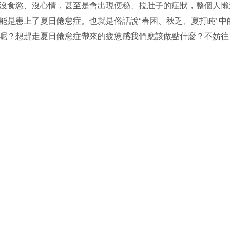
沒食慾、沒心情，甚至是會出現便秘、拉肚子的症狀，整個人懶
能是患上了夏日倦怠症。也就是俗話說“春困、秋乏、夏打盹”中
呢？想趕走夏日倦怠症帶來的疲憊感我們應該做點什麼？不妨往