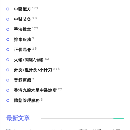
173
中藥配方
28
中醫艾灸
172
手法推拿
7
排毒服務
28
正骨易脊
42
火罐/閃罐/推罐
278
針灸/溫針灸/小針刀
7
⾳頻療癒
27
香港九龍木星中醫診所
3
體態管理服務
最新文章