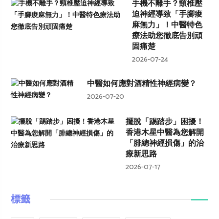
手機不離手？頸椎壓
迫神經導致「手腳痠
麻無力」！中醫特色
療法助您徹底告別頑
固痛楚
2026-07-24
中醫如何應對酒精性神經病變？
2026-07-20
擺脫「踢踏步」困擾！
香港木星中醫為您解開
「腓總神經損傷」的治
療新思路
2026-07-17
標籤