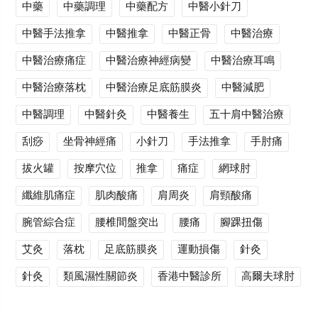
中藥
中藥調理
中藥配方
中醫小針刀
中醫手法推拿
中醫推拿
中醫正骨
中醫治療
中醫治療痛症
中醫治療神經病變
中醫治療耳鳴
中醫治療落枕
中醫治療足底筋膜炎
中醫減肥
中醫調理
中醫針灸
中醫養生
五十肩中醫治療
刮痧
坐骨神經痛
小針刀
手法推拿
手肘痛
拔火罐
按摩穴位
推拿
痛症
網球肘
纖維肌痛症
肌肉酸痛
肩周炎
肩頸酸痛
腕管綜合症
腰椎間盤突出
腰痛
腳踝扭傷
艾灸
落枕
足底筋膜炎
運動損傷
針灸
針灸
類風濕性關節炎
香港中醫診所
高爾夫球肘