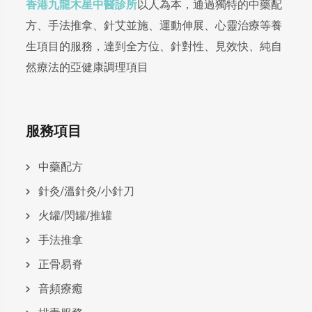
香港九龍木星中醫診所
以人為本，通過獨特的中藥配
方、手法推拿、針艾並施、運動伸展、心靈治療等養
生項目的服務，達到全方位、針對性、見效快、純自
然療法的亞健康調理項目
服務項目
中藥配方
針灸/溫針灸/小針刀
火罐/閃罐/推罐
手法推拿
正骨易脊
⾳頻療癒