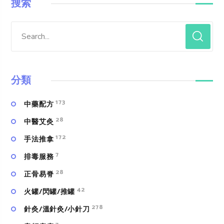
搜索
分類
173
中藥配方
28
中醫艾灸
172
手法推拿
7
排毒服務
28
正骨易脊
42
火罐/閃罐/推罐
278
針灸/溫針灸/小針刀