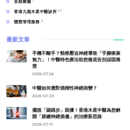
7
⾳頻療癒
27
香港九龍木星中醫診所
3
體態管理服務
最新文章
手機不離手？頸椎壓迫神經導致「手腳痠麻
無力」！中醫特色療法助您徹底告別頑固痛
楚
2026-07-24
中醫如何應對酒精性神經病變？
2026-07-20
擺脫「踢踏步」困擾！香港木星中醫為您解
開「腓總神經損傷」的治療新思路
2026-07-17