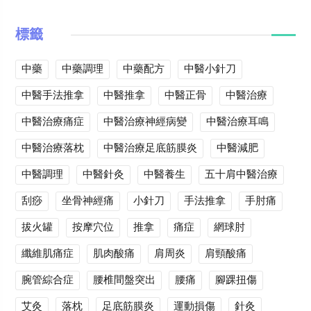
標籤
中藥
中藥調理
中藥配方
中醫小針刀
中醫手法推拿
中醫推拿
中醫正骨
中醫治療
中醫治療痛症
中醫治療神經病變
中醫治療耳鳴
中醫治療落枕
中醫治療足底筋膜炎
中醫減肥
中醫調理
中醫針灸
中醫養生
五十肩中醫治療
刮痧
坐骨神經痛
小針刀
手法推拿
手肘痛
拔火罐
按摩穴位
推拿
痛症
網球肘
纖維肌痛症
肌肉酸痛
肩周炎
肩頸酸痛
腕管綜合症
腰椎間盤突出
腰痛
腳踝扭傷
艾灸
落枕
足底筋膜炎
運動損傷
針灸