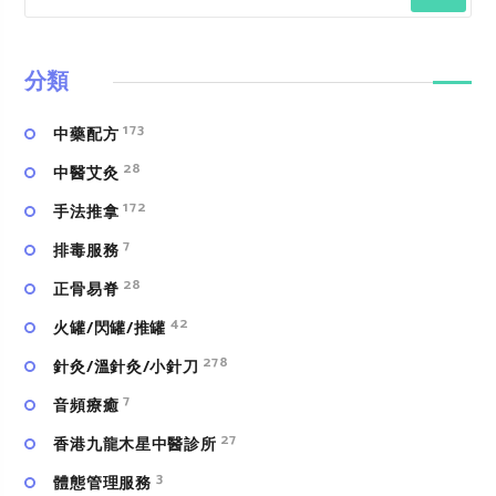
分類
173
中藥配方
28
中醫艾灸
172
手法推拿
7
排毒服務
28
正骨易脊
42
火罐/閃罐/推罐
278
針灸/溫針灸/小針刀
7
⾳頻療癒
27
香港九龍木星中醫診所
3
體態管理服務