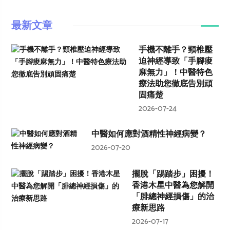
最新文章
手機不離手？頸椎壓
迫神經導致「手腳痠
麻無力」！中醫特色
療法助您徹底告別頑
固痛楚
2026-07-24
中醫如何應對酒精性神經病變？
2026-07-20
擺脫「踢踏步」困擾！
香港木星中醫為您解開
「腓總神經損傷」的治
療新思路
2026-07-17