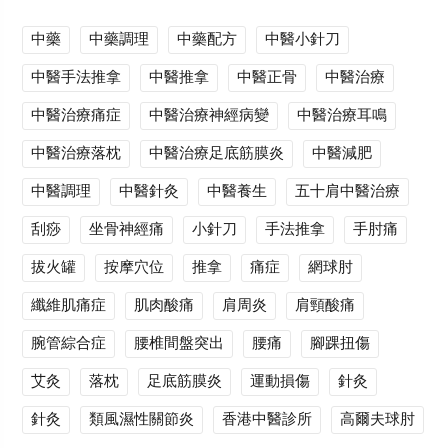
中藥
中藥調理
中藥配方
中醫小針刀
中醫手法推拿
中醫推拿
中醫正骨
中醫治療
中醫治療痛症
中醫治療神經病變
中醫治療耳鳴
中醫治療落枕
中醫治療足底筋膜炎
中醫減肥
中醫調理
中醫針灸
中醫養生
五十肩中醫治療
刮痧
坐骨神經痛
小針刀
手法推拿
手肘痛
拔火罐
按摩穴位
推拿
痛症
網球肘
纖維肌痛症
肌肉酸痛
肩周炎
肩頸酸痛
腕管綜合症
腰椎間盤突出
腰痛
腳踝扭傷
艾灸
落枕
足底筋膜炎
運動損傷
針灸
針灸
類風濕性關節炎
香港中醫診所
高爾夫球肘