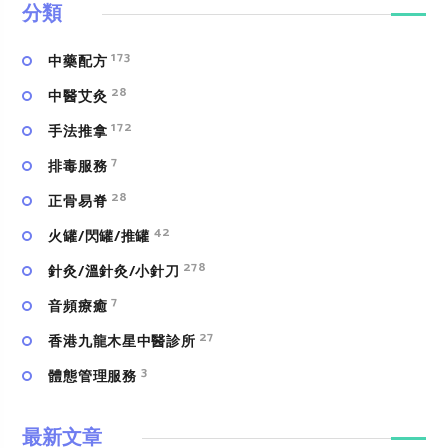
分類
173
中藥配方
28
中醫艾灸
172
手法推拿
7
排毒服務
28
正骨易脊
42
火罐/閃罐/推罐
278
針灸/溫針灸/小針刀
7
⾳頻療癒
27
香港九龍木星中醫診所
3
體態管理服務
最新文章