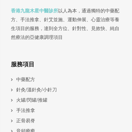
香港九龍木星中醫診所
以人為本，通過獨特的中藥配
方、手法推拿、針艾並施、運動伸展、心靈治療等養
生項目的服務，達到全方位、針對性、見效快、純自
然療法的亞健康調理項目
服務項目
中藥配方
針灸/溫針灸/小針刀
火罐/閃罐/推罐
手法推拿
正骨易脊
⾳頻療癒