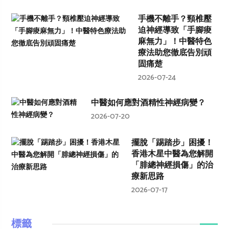
手機不離手？頸椎壓
迫神經導致「手腳痠
麻無力」！中醫特色
療法助您徹底告別頑
固痛楚
2026-07-24
中醫如何應對酒精性神經病變？
2026-07-20
擺脫「踢踏步」困擾！
香港木星中醫為您解開
「腓總神經損傷」的治
療新思路
2026-07-17
標籤