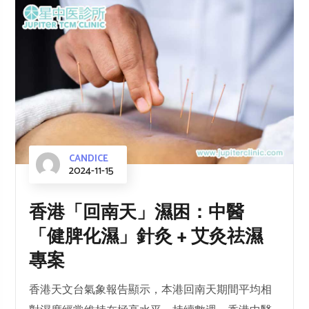
CANDICE
2024-11-15
香港「回南天」濕困：中醫
「健脾化濕」針灸 + 艾灸祛濕
專案
香港天文台氣象報告顯示，本港回南天期間平均相