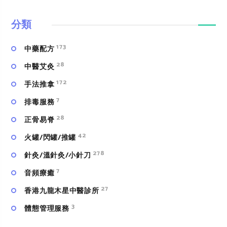
分類
173
中藥配方
28
中醫艾灸
172
手法推拿
7
排毒服務
28
正骨易脊
42
火罐/閃罐/推罐
278
針灸/溫針灸/小針刀
7
⾳頻療癒
27
香港九龍木星中醫診所
3
體態管理服務