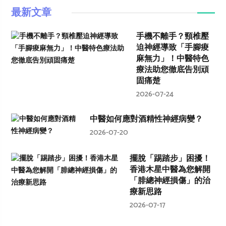
最新文章
手機不離手？頸椎壓
迫神經導致「手腳痠
麻無力」！中醫特色
療法助您徹底告別頑
固痛楚
2026-07-24
中醫如何應對酒精性神經病變？
2026-07-20
擺脫「踢踏步」困擾！
香港木星中醫為您解開
「腓總神經損傷」的治
療新思路
2026-07-17