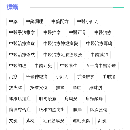
標籤
中藥
中藥調理
中藥配方
中醫小針刀
中醫手法推拿
中醫推拿
中醫正骨
中醫治療
中醫治療痛症
中醫治療神經病變
中醫治療耳鳴
中醫治療落枕
中醫治療足底筋膜炎
中醫減肥
中醫調理
中醫針灸
中醫養生
五十肩中醫治療
刮痧
坐骨神經痛
小針刀
手法推拿
手肘痛
拔火罐
按摩穴位
推拿
痛症
網球肘
纖維肌痛症
肌肉酸痛
肩周炎
肩頸酸痛
腕管綜合症
腰椎間盤突出
腰痛
腳踝扭傷
艾灸
落枕
足底筋膜炎
運動損傷
針灸