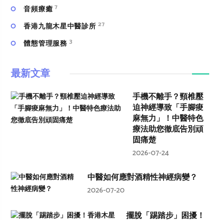
7
⾳頻療癒
27
香港九龍木星中醫診所
3
體態管理服務
最新文章
手機不離手？頸椎壓
迫神經導致「手腳痠
麻無力」！中醫特色
療法助您徹底告別頑
固痛楚
2026-07-24
中醫如何應對酒精性神經病變？
2026-07-20
擺脫「踢踏步」困擾！