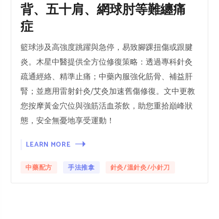
背、五十肩、網球肘等難纏痛
症
籃球涉及高強度跳躍與急停，易致腳踝扭傷或跟腱
炎。木星中醫提供全方位修復策略：透過專科針灸
疏通經絡、精準止痛；中藥內服強化筋骨、補益肝
腎；並應用雷射針灸/艾灸加速舊傷修復。文中更教
您按摩黃金穴位與強筋活血茶飲，助您重拾巔峰狀
態，安全無憂地享受運動！
LEARN MORE
中藥配方
手法推拿
針灸/溫針灸/小針刀