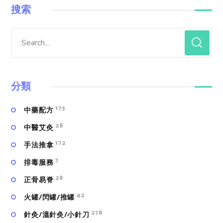
搜索
分類
173
中藥配方
28
中醫艾灸
172
手法推拿
7
排毒服務
28
正骨易脊
42
火罐/閃罐/推罐
278
針灸/溫針灸/小針刀