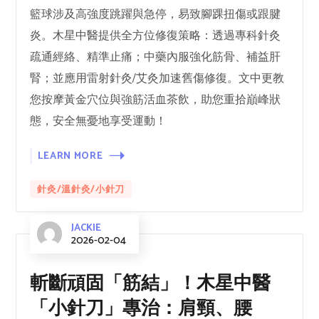
籃球涉及高強度跳躍與急停，易致腳踝扭傷或跟腱
炎。木星中醫提供全方位修復策略：透過專科針灸
疏通經絡、精準止痛；中藥內服強化筋骨、補益肝
腎；並應用雷射針灸/艾灸加速舊傷修復。文中更教
您按摩黃金穴位與強筋活血茶飲，助您重拾巔峰狀
態，安全無憂地享受運動！
LEARN MORE
針灸/溫針灸/小針刀
JACKIE
2026-02-04
斬斷頑固「筋結」！木星中醫
「小針刀」專治：肩頸、腰