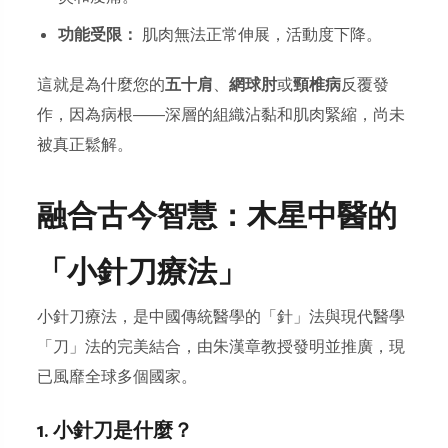
功能受限：
肌肉無法正常伸展，活動度下降。
這就是為什麼您的
五十肩
、
網球肘
或
頸椎病
反覆發
作，因為病根——深層的組織沾黏和肌肉緊縮，尚未
被真正鬆解。
融合古今智慧：木星中醫的
「小針刀療法」
小針刀療法，是中國傳統醫學的「針」法與現代醫學
「刀」法的完美結合，由朱漢章教授發明並推廣，現
已風靡全球多個國家。
1. 小針刀是什麼？