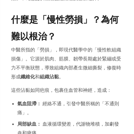
什麼是「慢性勞損」？為何
難以根治？
中醫所指的「勞損」，即現代醫學中的「慢性軟組織
損傷」。它源於肌肉、筋膜、韌帶長期處於緊繃或受
力不平衡狀態，導致組織內部產生微細撕裂，修復時
形成
纖維化
和
組織沾黏
。
這些沾黏如同疤痕，包裹住血管和神經，造成：
氣血阻滯：
經絡不通，引發中醫所稱的「不通則
痛」。
局部缺血：
血液循環變差，代謝物堆積，加劇發
炎和痠痛。