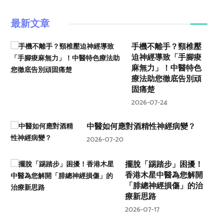
最新文章
手機不離手？頸椎壓
迫神經導致「手腳痠
麻無力」！中醫特色
療法助您徹底告別頑
固痛楚
2026-07-24
中醫如何應對酒精性神經病變？
2026-07-20
擺脫「踢踏步」困擾！
香港木星中醫為您解開
「腓總神經損傷」的治
療新思路
2026-07-17