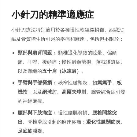
小針刀的精準適應症
小針刀療法特別適用於各種慢性軟組織損傷、組織沾
黏及骨質增生所引起的疼痛和麻痺，包括但不限於：
頸部與肩背問題：
頸椎退化導致的眩暈、偏頭
痛、耳鳴、後頭痛；慢性肩頸勞損、落枕後遺症、
以及難纏的
五十肩（冰凍肩）
。
手臂與手部勞損：
狹窄性腱鞘炎，如
媽媽手
、
板
機指
；以及
網球肘
、
高爾夫球肘
、腕管綜合症引發
的神經麻痺。
腰部與下肢痛症：
慢性腰肌勞損、
腰椎間盤突
出
、脊椎滑脫引起的麻痺疼痛；
退化性膝關節炎
、
足底筋膜炎
。