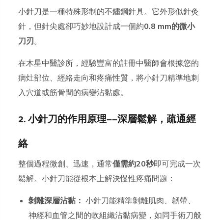
小針刀是一種特殊形制的不鏽鋼針具。它外形似針灸
針，但針尖處卻巧妙地設計成一個約
0.8 mm的微小
刀刃
。
在木星中醫診所，經驗豐富的註冊中醫師會根據您的
病灶部位、經絡走向和疼痛性質，將小針刀精準地刺
入穴道或筋骨間的病變沾黏處。
2. 小針刀的作用原理——深層鬆解，疏通經
絡
整個過程微創、迅速，通常
僅需約20秒
即可完成一次
鬆解。小針刀能從根本上解決慢性疼痛問題：
剝離深層沾黏：
小針刀能精準剝離肌肉、韌帶、
神經和血管之間的軟組織沾黏病變，如同手術刀般