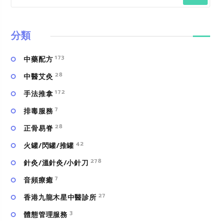
分類
173
中藥配方
28
中醫艾灸
172
手法推拿
7
排毒服務
28
正骨易脊
42
火罐/閃罐/推罐
278
針灸/溫針灸/小針刀
7
⾳頻療癒
27
香港九龍木星中醫診所
3
體態管理服務