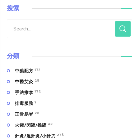
搜索
分類
173
中藥配方
28
中醫艾灸
172
手法推拿
7
排毒服務
28
正骨易脊
42
火罐/閃罐/推罐
278
針灸/溫針灸/小針刀