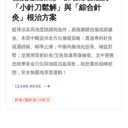
「小針刀鬆解」與「綜合針
灸」根治方案
籃球涉及高強度跳躍與急停，易致腳踝扭傷或跟腱
炎。木星中醫提供全方位修復策略：透過專科針灸
疏通經絡、精準止痛；中藥內服強化筋骨、補益肝
腎；並應用雷射針灸/艾灸加速舊傷修復。文中更教
您按摩黃金穴位與強筋活血茶飲，助您重拾巔峰狀
態，安全無憂地享受運動！
LEARN MORE
針灸/溫針灸/小針刀