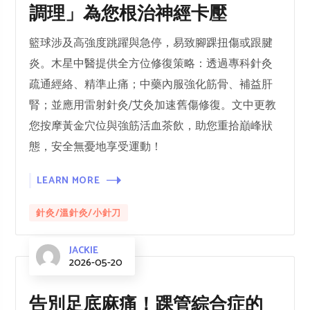
調理」為您根治神經卡壓
籃球涉及高強度跳躍與急停，易致腳踝扭傷或跟腱
炎。木星中醫提供全方位修復策略：透過專科針灸
疏通經絡、精準止痛；中藥內服強化筋骨、補益肝
腎；並應用雷射針灸/艾灸加速舊傷修復。文中更教
您按摩黃金穴位與強筋活血茶飲，助您重拾巔峰狀
態，安全無憂地享受運動！
LEARN MORE
針灸/溫針灸/小針刀
JACKIE
2026-05-20
告別足底麻痛！踝管綜合症的