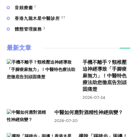
7
⾳頻療癒
27
香港九龍木星中醫診所
3
體態管理服務
最新文章
手機不離手？頸椎壓
迫神經導致「手腳痠
麻無力」！中醫特色
療法助您徹底告別頑
固痛楚
2026-07-24
中醫如何應對酒精性神經病變？
2026-07-20
擺脫「踢踏步」困擾！