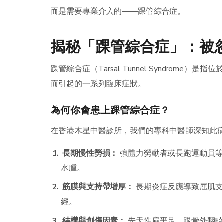
而是需要專業介入的——踝管綜合症。
揭秘「踝管綜合症」：被
踝管綜合症（Tarsal Tunnel Syndro
而引起的一系列臨床症狀。
為何你會患上踝管綜合症？
在香港木星中醫診所，我們的專科中醫師深知此
長期慢性勞損：
強體力勞動者或長跑運動員等
水腫。
筋膜與支持帶增厚：
長期炎症反應導致屈肌支
經。
結構與創傷因素：
先天性扁平足、跟骨外翻畸