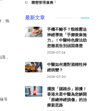
3
體態管理服務
最新文章
療，晚
手機不離手？頸椎壓迫
神經導致「手腳痠麻無
力」！中醫特色療法助
您徹底告別頑固痛楚
2026-07-24
知識，
中醫如何應對酒精性神
經病變？
2026-07-20
擺脫「踢踏步」困擾！
香港木星中醫為您解開
緣等
「腓總神經損傷」的治
療新思路