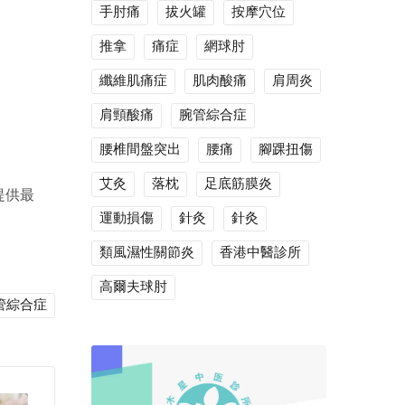
手肘痛
拔火罐
按摩穴位
推拿
痛症
網球肘
纖維肌痛症
肌肉酸痛
肩周炎
肩頸酸痛
腕管綜合症
腰椎間盤突出
腰痛
腳踝扭傷
艾灸
落枕
足底筋膜炎
提供最
運動損傷
針灸
針灸
類風濕性關節炎
香港中醫診所
高爾夫球肘
管綜合症