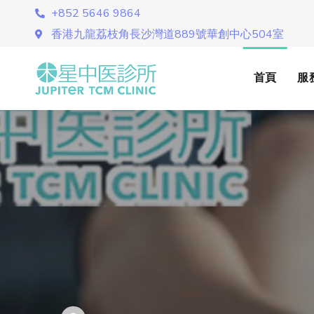
+852 5646 9864
香港九龍荔枝角長沙灣道889號華創中心504室
首頁
服