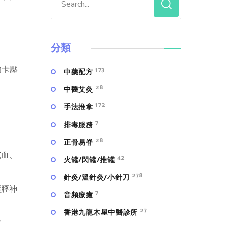
分類
的卡壓
173
中藥配方
28
中醫艾灸
172
手法推拿
7
排毒服務
28
正骨易脊
充血、
42
火罐/閃罐/推罐
278
針灸/溫針灸/小針刀
壓脛神
7
⾳頻療癒
27
香港九龍木星中醫診所
積。