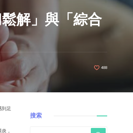
刀鬆解」與「綜合
488
感到足
搜索
膜炎，