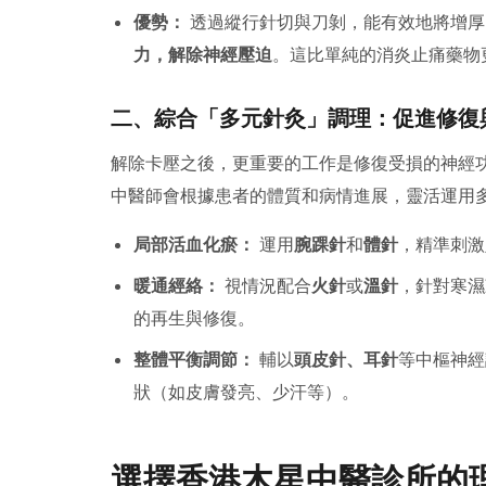
優勢：
透過縱行針切與刀剝，能有效地將增厚
力，解除神經壓迫
。這比單純的消炎止痛藥物
二、綜合「多元針灸」調理：促進修復
解除卡壓之後，更重要的工作是修復受損的神經
中醫師會根據患者的體質和病情進展，靈活運用
局部活血化瘀：
運用
腕踝針
和
體針
，精準刺激
暖通經絡：
視情況配合
火針
或
溫針
，針對寒濕
的再生與修復。
整體平衡調節：
輔以
頭皮針、耳針
等中樞神經
狀（如皮膚發亮、少汗等）。
選擇香港木星中醫診所的