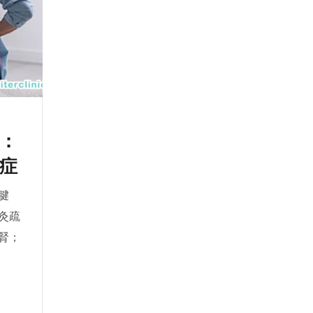
：
症
腱
灸疏
腎；