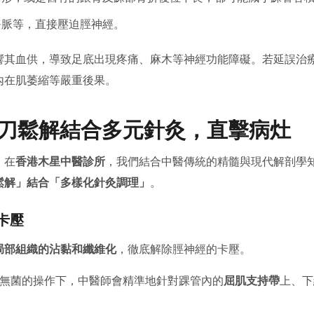
脈等，直接壓迫脛神經。
響其血供，導致足底出現疼痛、麻木等神經功能障礙。若延誤治
內在肌萎縮等嚴重後果。
針刀鬆解結合多元針灸，直擊病灶
，在
香港木星中醫診所
，我們結合中醫傳統的精髓與現代解剖學
鬆解」結合「多樣化針灸調理」
。
卡壓
局部組織的沾黏和纖維化
，徹底解除脛神經的卡壓。
無菌的操作下，中醫師會精準地針對踝管內的
屈肌支持帶
上、下