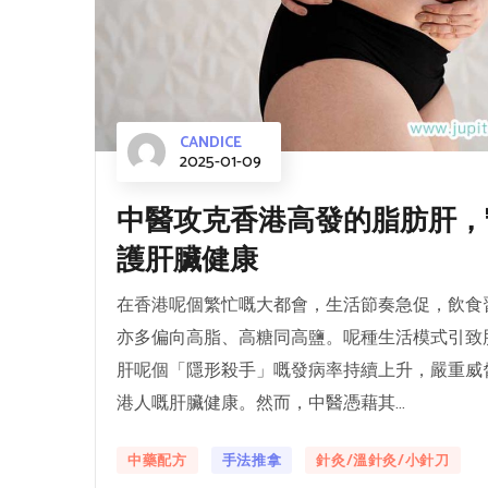
CANDICE
2025-01-09
中醫攻克香港高發的脂肪肝，
護肝臟健康
在香港呢個繁忙嘅大都會，生活節奏急促，飲食
亦多偏向高脂、高糖同高鹽。呢種生活模式引致
肝呢個「隱形殺手」嘅發病率持續上升，嚴重威
港人嘅肝臟健康。然而，中醫憑藉其...
中藥配方
手法推拿
針灸/溫針灸/小針刀