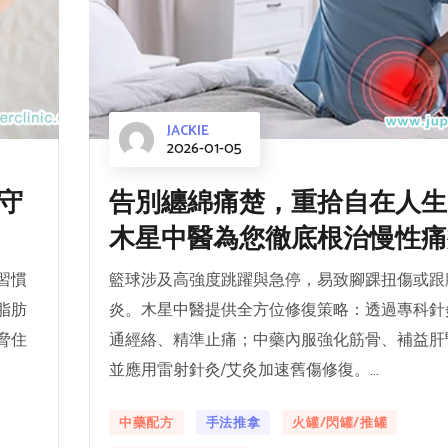
JACKIE
2026-01-05
守
告別纏綿痛楚，重拾自在人生
木星中醫為您徹底根治慢性痛
習慣
籃球涉及高強度跳躍與急停，易致腳踝扭傷或跟
脂肪
炎。木星中醫提供全方位修復策略：透過專科針
脅住
通經絡、精準止痛；中藥內服強化筋骨、補益肝
並應用雷射針灸/艾灸加速舊傷修復。...
中藥配方
手法推拿
火罐/閃罐/推罐