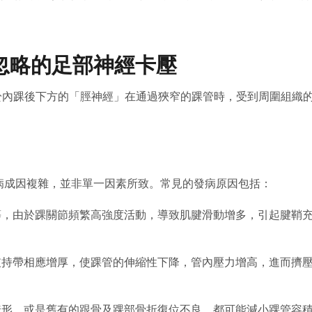
忽略的足部神經卡壓
me）是指位於內踝後下方的「脛神經」在通過狹窄的踝管時，受到周圍組織
病成因複雜，並非單一因素所致。常見的發病原因包括：
，由於踝關節頻繁高強度活動，導致肌腱滑動增多，引起腱鞘
持帶相應增厚，使踝管的伸縮性下降，管內壓力增高，進而擠
形，或是舊有的跟骨及踝部骨折復位不良，都可能減小踝管容