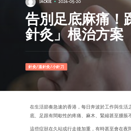
2026-05-20
JACKIE
告別足底麻痛！
針灸」根治方案
針灸/溫針灸/小針刀
在生活節奏急速的香港，每日奔波於工作與生活
底、足跟有間歇性的疼痛、麻木、緊縮甚至腫脹
這些症狀在久站或行走後加重，有時甚至會在夜