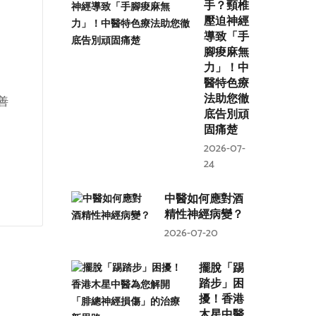
手？頸椎
壓迫神經
導致「手
腳痠麻無
力」！中
醫特色療
法助您徹
善
底告別頑
固痛楚
2026-07-
24
中醫如何應對酒
精性神經病變？
2026-07-20
擺脫「踢
踏步」困
擾！香港
木星中醫