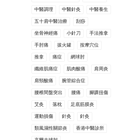
中醫調理
中醫針灸
中醫養生
五十肩中醫治療
刮痧
坐骨神經痛
小針刀
手法推拿
手肘痛
拔火罐
按摩穴位
推拿
痛症
網球肘
纖維肌痛症
肌肉酸痛
肩周炎
肩頸酸痛
腕管綜合症
腰椎間盤突出
腰痛
腳踝扭傷
艾灸
落枕
足底筋膜炎
運動損傷
針灸
針灸
類風濕性關節炎
香港中醫診所