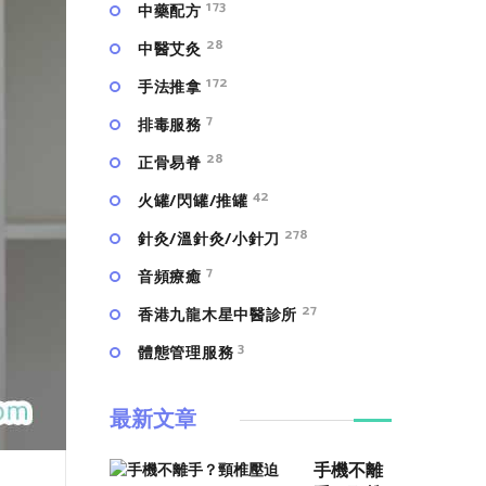
173
中藥配方
28
中醫艾灸
172
手法推拿
7
排毒服務
28
正骨易脊
42
火罐/閃罐/推罐
278
針灸/溫針灸/小針刀
7
⾳頻療癒
27
香港九龍木星中醫診所
3
體態管理服務
最新文章
手機不離