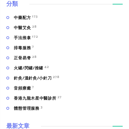
分類
173
中藥配方
28
中醫艾灸
172
手法推拿
7
排毒服務
28
正骨易脊
42
火罐/閃罐/推罐
278
針灸/溫針灸/小針刀
7
⾳頻療癒
27
香港九龍木星中醫診所
3
體態管理服務
最新文章