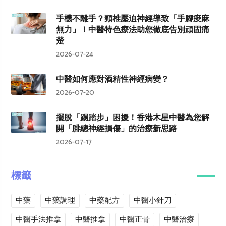
手機不離手？頸椎壓迫神經導致「手腳痠麻
無力」！中醫特色療法助您徹底告別頑固痛
楚
2026-07-24
中醫如何應對酒精性神經病變？
2026-07-20
擺脫「踢踏步」困擾！香港木星中醫為您解
開「腓總神經損傷」的治療新思路
2026-07-17
標籤
中藥
中藥調理
中藥配方
中醫小針刀
中醫手法推拿
中醫推拿
中醫正骨
中醫治療