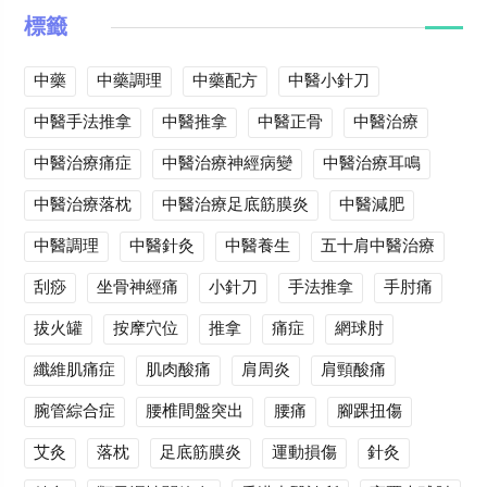
標籤
中藥
中藥調理
中藥配方
中醫小針刀
中醫手法推拿
中醫推拿
中醫正骨
中醫治療
中醫治療痛症
中醫治療神經病變
中醫治療耳鳴
中醫治療落枕
中醫治療足底筋膜炎
中醫減肥
中醫調理
中醫針灸
中醫養生
五十肩中醫治療
刮痧
坐骨神經痛
小針刀
手法推拿
手肘痛
拔火罐
按摩穴位
推拿
痛症
網球肘
纖維肌痛症
肌肉酸痛
肩周炎
肩頸酸痛
腕管綜合症
腰椎間盤突出
腰痛
腳踝扭傷
艾灸
落枕
足底筋膜炎
運動損傷
針灸