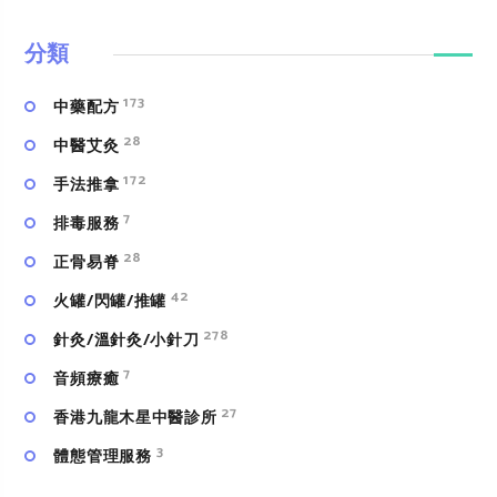
分類
173
中藥配方
28
中醫艾灸
172
手法推拿
7
排毒服務
28
正骨易脊
42
火罐/閃罐/推罐
278
針灸/溫針灸/小針刀
7
⾳頻療癒
27
香港九龍木星中醫診所
3
體態管理服務