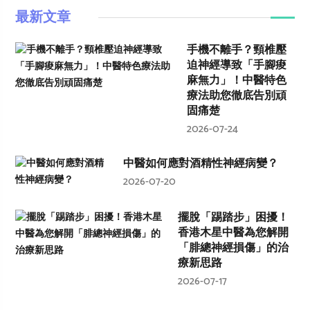
最新文章
手機不離手？頸椎壓
迫神經導致「手腳痠
麻無力」！中醫特色
療法助您徹底告別頑
固痛楚
2026-07-24
中醫如何應對酒精性神經病變？
2026-07-20
擺脫「踢踏步」困擾！
香港木星中醫為您解開
「腓總神經損傷」的治
療新思路
2026-07-17