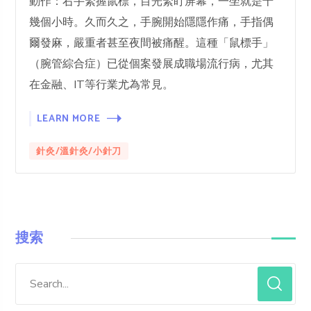
動作：右手緊握鼠標，目光緊盯屏幕，一坐就是十
幾個小時。久而久之，手腕開始隱隱作痛，手指偶
爾發麻，嚴重者甚至夜間被痛醒。這種「鼠標手」
（腕管綜合症）已從個案發展成職場流行病，尤其
在金融、IT等行業尤為常見。
LEARN MORE
針灸/溫針灸/小針刀
搜索