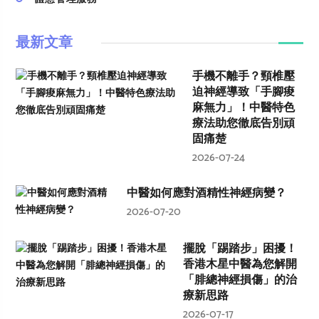
最新文章
手機不離手？頸椎壓
迫神經導致「手腳痠
麻無力」！中醫特色
療法助您徹底告別頑
固痛楚
2026-07-24
中醫如何應對酒精性神經病變？
2026-07-20
擺脫「踢踏步」困擾！
香港木星中醫為您解開
「腓總神經損傷」的治
療新思路
2026-07-17