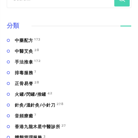
分類
173
中藥配方
28
中醫艾灸
172
手法推拿
7
排毒服務
28
正骨易脊
42
火罐/閃罐/推罐
278
針灸/溫針灸/小針刀
7
⾳頻療癒
27
香港九龍木星中醫診所
3
體態管理服務