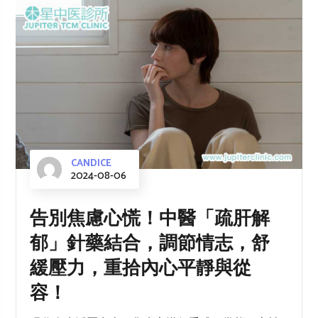
CANDICE
2024-08-06
告別焦慮心慌！中醫「疏肝解
郁」針藥結合，調節情志，舒
緩壓力，重拾內心平靜與從
容！