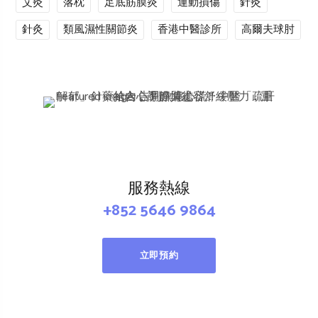
艾灸
落枕
足底筋膜炎
運動損傷
針灸
針灸
類風濕性關節炎
香港中醫診所
高爾夫球肘
服務熱線
+852 5646 9864
立即預約