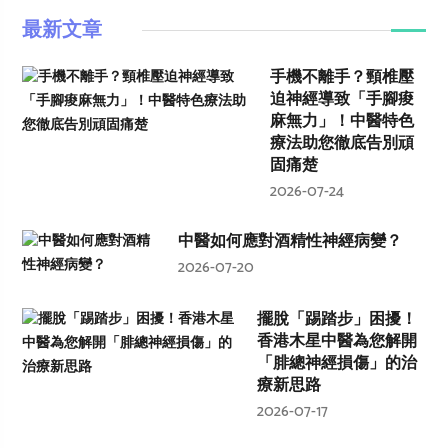
最新文章
手機不離手？頸椎壓
迫神經導致「手腳痠
麻無力」！中醫特色
療法助您徹底告別頑
固痛楚
2026-07-24
中醫如何應對酒精性神經病變？
2026-07-20
擺脫「踢踏步」困擾！
香港木星中醫為您解開
「腓總神經損傷」的治
療新思路
2026-07-17