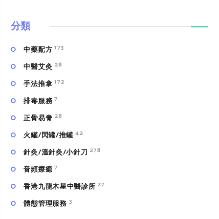
分類
173
中藥配方
28
中醫艾灸
172
手法推拿
7
排毒服務
28
正骨易脊
42
火罐/閃罐/推罐
278
針灸/溫針灸/小針刀
7
⾳頻療癒
27
香港九龍木星中醫診所
3
體態管理服務