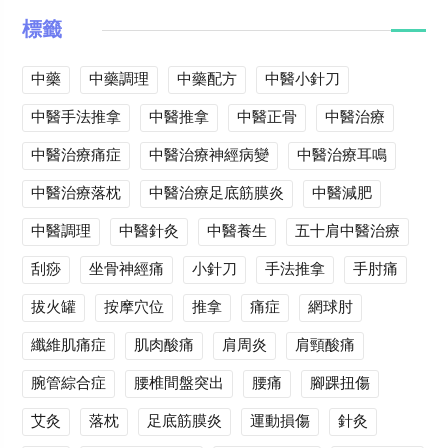
標籤
中藥
中藥調理
中藥配方
中醫小針刀
中醫手法推拿
中醫推拿
中醫正骨
中醫治療
中醫治療痛症
中醫治療神經病變
中醫治療耳鳴
中醫治療落枕
中醫治療足底筋膜炎
中醫減肥
中醫調理
中醫針灸
中醫養生
五十肩中醫治療
刮痧
坐骨神經痛
小針刀
手法推拿
手肘痛
拔火罐
按摩穴位
推拿
痛症
網球肘
纖維肌痛症
肌肉酸痛
肩周炎
肩頸酸痛
腕管綜合症
腰椎間盤突出
腰痛
腳踝扭傷
艾灸
落枕
足底筋膜炎
運動損傷
針灸