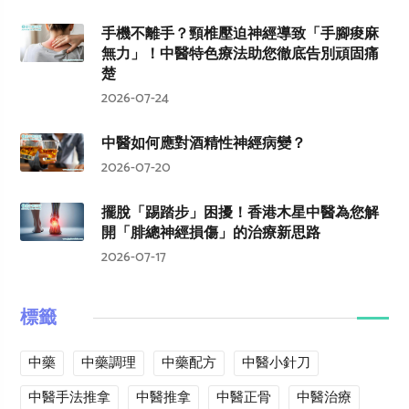
手機不離手？頸椎壓迫神經導致「手腳痠麻
無力」！中醫特色療法助您徹底告別頑固痛
楚
2026-07-24
中醫如何應對酒精性神經病變？
2026-07-20
擺脫「踢踏步」困擾！香港木星中醫為您解
開「腓總神經損傷」的治療新思路
2026-07-17
標籤
中藥
中藥調理
中藥配方
中醫小針刀
中醫手法推拿
中醫推拿
中醫正骨
中醫治療