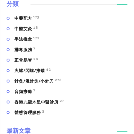
分類
173
中藥配方
28
中醫艾灸
172
手法推拿
7
排毒服務
28
正骨易脊
42
火罐/閃罐/推罐
278
針灸/溫針灸/小針刀
7
⾳頻療癒
27
香港九龍木星中醫診所
3
體態管理服務
最新文章