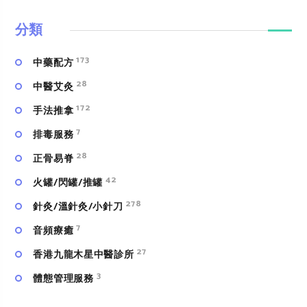
分類
173
中藥配方
28
中醫艾灸
172
手法推拿
7
排毒服務
28
正骨易脊
42
火罐/閃罐/推罐
278
針灸/溫針灸/小針刀
7
⾳頻療癒
27
香港九龍木星中醫診所
3
體態管理服務