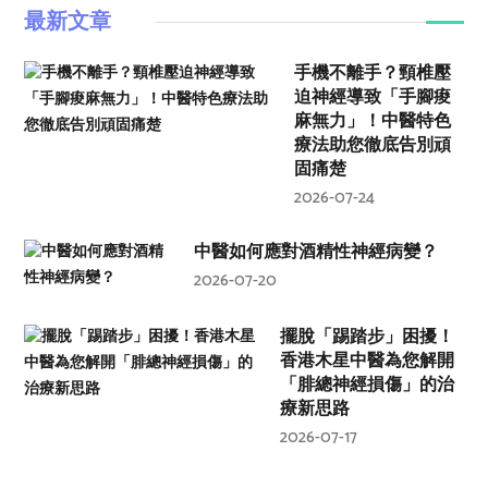
最新文章
手機不離手？頸椎壓
迫神經導致「手腳痠
麻無力」！中醫特色
療法助您徹底告別頑
固痛楚
2026-07-24
中醫如何應對酒精性神經病變？
2026-07-20
擺脫「踢踏步」困擾！
香港木星中醫為您解開
「腓總神經損傷」的治
療新思路
2026-07-17