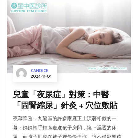
CANDICE
2024-11-01
兒童「夜尿症」對策：中醫
「固腎縮尿」針灸 + 穴位敷貼
夜幕降臨，九龍區的許多家庭正上演著相似的一
幕：媽媽輕手輕腳走進孩子房間，換下濕透的床
單，而孩子則躲在被子裡偷偷流淚。這不僅影響孩