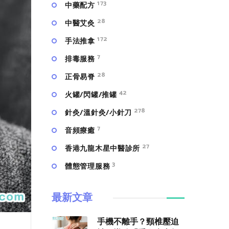
173
中藥配方
28
中醫艾灸
172
手法推拿
7
排毒服務
28
正骨易脊
42
火罐/閃罐/推罐
278
針灸/溫針灸/小針刀
7
⾳頻療癒
27
香港九龍木星中醫診所
3
體態管理服務
最新文章
手機不離手？頸椎壓迫