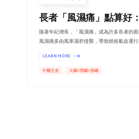
長者「風濕痛」點算好：
隨著年紀增長，「風濕痛」成為許多長者的困
風濕痛多由風寒濕邪侵襲，導致經絡氣血運行
LEARN MORE
中醫艾灸
火罐/閃罐/推罐