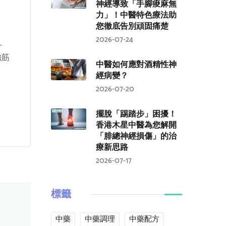
神經導致「手腳痠麻無
力」！中醫特色療法助
您徹底告別頑固痛楚
2026-07-24
、
強筋
中醫如何應對酒精性神
經病變？
2026-07-20
擺脫「踢踏步」困擾！
香港木星中醫為您解開
「腓總神經損傷」的治
療新思路
2026-07-17
標籤
中藥
中藥調理
中藥配方