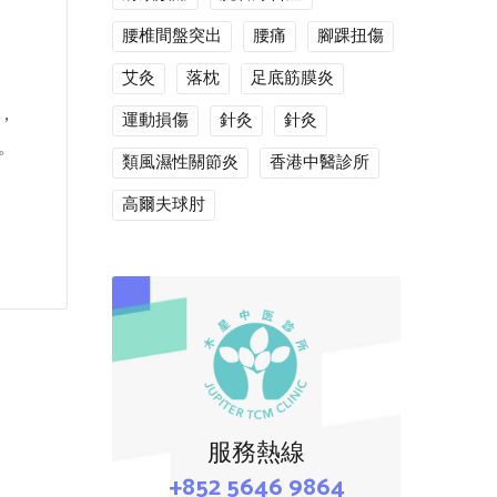
腰椎間盤突出
腰痛
腳踝扭傷
艾灸
落枕
足底筋膜炎
，
運動損傷
針灸
針灸
。
類風濕性關節炎
香港中醫診所
高爾夫球肘
服務熱線
+852 5646 9864