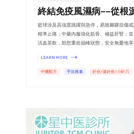
終結免疫風濕病——從根
籃球涉及高強度跳躍與急停，易致腳踝扭傷或
精準止痛；中藥內服強化筋骨、補益肝腎；並
活血茶飲，助您重拾巔峰狀態，安全無憂地享
LEARN MORE
中藥配方
手法推拿
針灸/溫針灸/小針刀