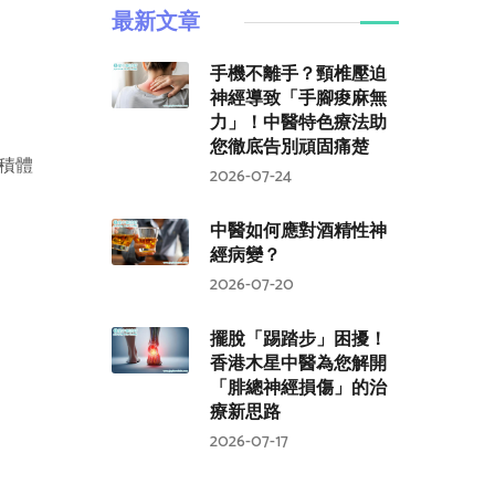
最新文章
手機不離手？頸椎壓迫
神經導致「手腳痠麻無
力」！中醫特色療法助
您徹底告別頑固痛楚
積體
2026-07-24
中醫如何應對酒精性神
經病變？
2026-07-20
擺脫「踢踏步」困擾！
香港木星中醫為您解開
「腓總神經損傷」的治
療新思路
2026-07-17