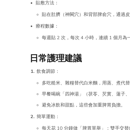
貼敷方法：
貼在肚臍（神闕穴）和背部脾俞穴，通過皮
療程數據：
每週貼 2 次，每次 4 小時，連續 1 個
日常護理建議
飲食調節：
多吃糙米、雜糧替代白米麵，用蒸、煮代替
早餐喝碗「四神湯」（茯苓、芡實、蓮子、
避免冰飲和甜點，這些會加重脾胃負擔。
簡單運動：
每天花 10 分鐘做「脾胃單舉」：雙手交