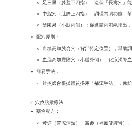
足三里（膝蓋下四指）：這個「長壽穴」能
中脘穴（肚臍上四指）：調理胃腸功能，幫
陰陵泉（小腿內側）：促進體內濕氣排出，
配穴原則：
血糖高加胰俞穴（背部特定位置），幫助調
血脂高加豐隆穴（小腿外側），化痰濁降血
簡易手法：
針灸師會根據體質採用「補瀉手法」，像給
2. 穴位貼敷療法
藥物配方：
黃連（苦涼清熱）、黨參（補氣健脾胃）、