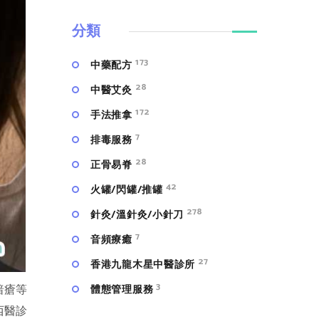
分類
173
中藥配方
28
中醫艾灸
172
手法推拿
7
排毒服務
28
正骨易脊
42
火罐/閃罐/推罐
278
針灸/溫針灸/小針刀
7
⾳頻療癒
27
香港九龍木星中醫診所
3
體態管理服務
暗瘡等
西醫診