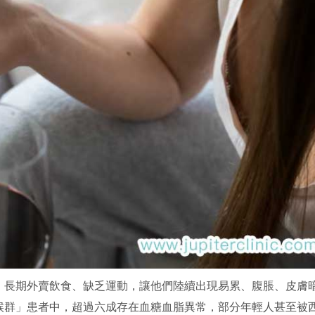
。長期外賣飲食、缺乏運動，讓他們陸續出現易累、腹脹、皮膚
候群」患者中，超過六成存在血糖血脂異常，部分年輕人甚至被