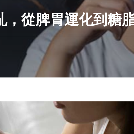
亂，從脾胃運化到糖