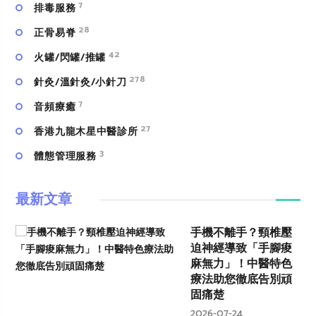
7
排毒服務
28
正骨易脊
42
火罐/閃罐/推罐
278
針灸/溫針灸/小針刀
7
⾳頻療癒
27
香港九龍木星中醫診所
3
體態管理服務
最新文章
手機不離手？頸椎壓
迫神經導致「手腳痠
麻無力」！中醫特色
療法助您徹底告別頑
固痛楚
2026-07-24