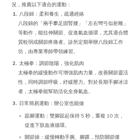
況，推薦以下適合的運動：
八段錦：柔和養生，疏通經絡
八段錦的「兩手攀足固腎腰」「左右彎弓似射雕」
等動作，能拉伸關節、促進氣血循環，尤其適合體
質較弱或關節疼痛者。診所定期舉辦八段錦工作
坊，由專業導師帶領練習。
太極拳：調節陰陽，強化肌肉
太極拳的緩慢動作可增強肌肉力量，改善關節靈活
性，同時調節呼吸，紓緩壓力。對於長期手腳冰涼
者，太極拳能幫助活化全身氣血。
日常簡易運動：辦公室也能做
踮腳運動：雙腳踮起保持 5 秒，重複 10 次，
促進下肢血液循環。
關節操：緩慢轉動手腕、腳踝，預防關節僵