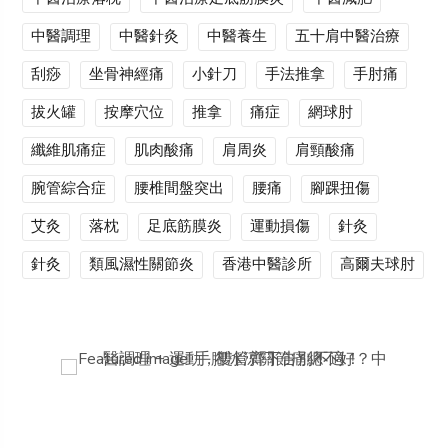
中醫調理
中醫針灸
中醫養生
五十肩中醫治療
刮痧
坐骨神經痛
小針刀
手法推拿
手肘痛
拔火罐
按摩穴位
推拿
痛症
網球肘
纖維肌痛症
肌肉酸痛
肩周炎
肩頸酸痛
腕管綜合症
腰椎間盤突出
腰痛
腳踝扭傷
艾灸
落枕
足底筋膜炎
運動損傷
針灸
針灸
類風濕性關節炎
香港中醫診所
高爾夫球肘