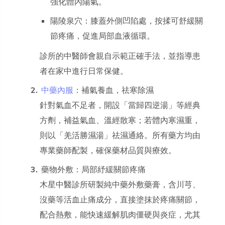
強化體內陽氣。
陽陵泉穴：膝蓋外側凹陷處，按揉可舒緩關
節疼痛，促進局部血液循環。
診所的中醫師會親自示範正確手法，並指導患
者在家中進行日常保健。
中藥內服
：補氣養血，祛寒除濕
針對氣血不足者，開設「當歸四逆湯」等經典
方劑，補益氣血、溫經散寒；若體內寒濕重，
則以「羌活勝濕湯」祛濕通絡。所有藥方均由
專業藥師配製，確保藥材品質與療效。
藥物外敷：局部紓緩關節疼痛
木星中醫診所研製純中藥外敷藥膏，含川芎、
沒藥等活血止痛成分，直接塗抹於疼痛關節，
配合熱敷，能快速緩解肌肉僵硬與炎症，尤其