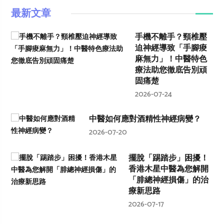
最新文章
手機不離手？頸椎壓
迫神經導致「手腳痠
麻無力」！中醫特色
療法助您徹底告別頑
固痛楚
2026-07-24
中醫如何應對酒精性神經病變？
2026-07-20
擺脫「踢踏步」困擾！
香港木星中醫為您解開
「腓總神經損傷」的治
療新思路
2026-07-17