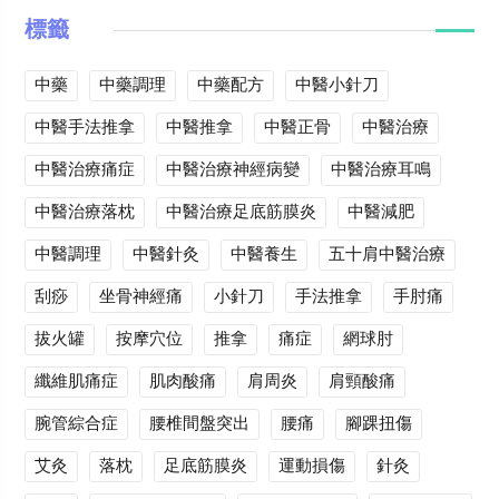
標籤
中藥
中藥調理
中藥配方
中醫小針刀
中醫手法推拿
中醫推拿
中醫正骨
中醫治療
中醫治療痛症
中醫治療神經病變
中醫治療耳鳴
中醫治療落枕
中醫治療足底筋膜炎
中醫減肥
中醫調理
中醫針灸
中醫養生
五十肩中醫治療
刮痧
坐骨神經痛
小針刀
手法推拿
手肘痛
拔火罐
按摩穴位
推拿
痛症
網球肘
纖維肌痛症
肌肉酸痛
肩周炎
肩頸酸痛
腕管綜合症
腰椎間盤突出
腰痛
腳踝扭傷
艾灸
落枕
足底筋膜炎
運動損傷
針灸