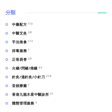
分類
173
中藥配方
28
中醫艾灸
172
手法推拿
7
排毒服務
28
正骨易脊
42
火罐/閃罐/推罐
278
針灸/溫針灸/小針刀
7
⾳頻療癒
27
香港九龍木星中醫診所
3
體態管理服務