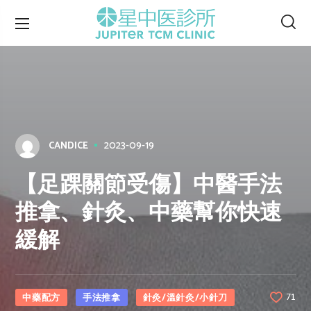
2023-09-19
CANDICE
【足踝關節受傷】中醫手法
推拿、針灸、中藥幫你快速
緩解
中藥配方
手法推拿
針灸/溫針灸/小針刀
71